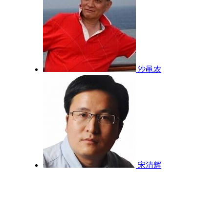
沙黾农
宋清辉