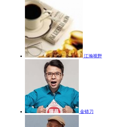
江瀚视野
金错刀