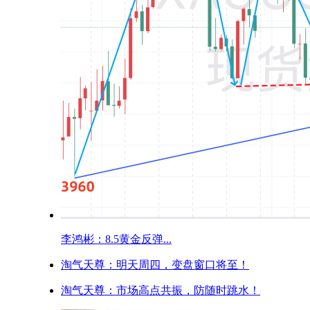
李鸿彬：8.5黄金反弹...
淘气天尊：明天周四，变盘窗口将至！
淘气天尊：市场高点共振，防随时跳水！