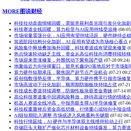
MORE
图说财经
科技拉动盘面情绪回暖，需留意获利盘兑现引发分化加剧
科技赛道全线回暖，算力租赁与AI应用持续受追捧
(08-05
市场缩量震荡分化，AI应用有望持续活跃，硬件静待企
筑底阶段结构分化加剧，AI 应用有望成为市场核心看点
(
风险集中释放叠加海外回暖，科技赛道或有望迎来修复
(
热点快速轮动缺乏主线，资金从高位科技向消费持续转移
市场迎来普涨修复，外围扰动下聚焦国产链
(07-28 09:24)
地量临近方向抉择窗口，留意长鑫IPO落地后对于市场影
算力硬件短期承压，聚焦国产超节点产业机会
(07-23 09:2
双创指数强势反弹，半导体、算力硬件携手引领市场修复
市场高波动下分化加剧，顺周期防御板块持续占优
(07-21
科技成长赛道持续调整，防御性板块获资金青睐
(07-14 0
高位科技赛道集中回调风险释放，静待高波行情的情绪企
机器人赛道全线冲高，中报亮眼支撑AI半导体修复
(07-06
科技权重重挫后资金高低切换，行情重心或转向中报业绩
AI链短期陷入调整 市场或进入风格重构关键期
(07-02 09:
科技行情延续，AI 硬件与半导体双主线维持轮动上行
(07
存储巨头大额扩产催化芯片材料设备持续爆发，算力赛道