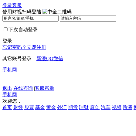
登录
客服
使用财视扫码登陆
下次自动登录
登录
忘记密码？
立即注册
其它账号登录：
新浪
QQ
微信
手机网
退出
在线咨询
|
客服帮助
手机网
欢迎您，
首页
财经
股票
基金
黄金
外汇
期货
理财
原创
汽车
视频
路演