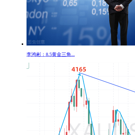
李鸿彬：8.5黄金三角...