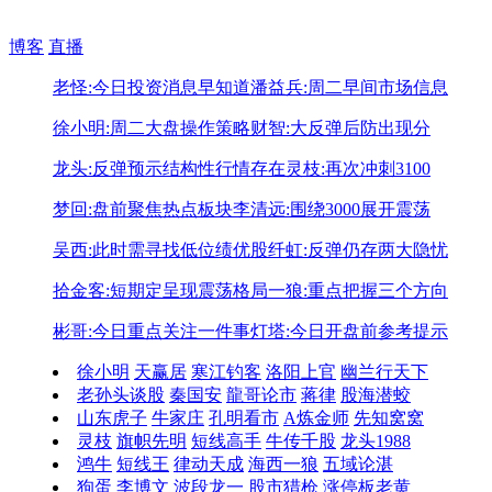
博客
直播
老怪:今日投资消息早知道
潘益兵:周二早间市场信息
徐小明:周二大盘操作策略
财智:大反弹后防出现分
龙头:反弹预示结构性行情存在
灵枝:再次冲刺3100
梦回:盘前聚焦热点板块
李清远:围绕3000展开震荡
吴西:此时需寻找低位绩优股
纤虹:反弹仍存两大隐忧
拾金客:短期定呈现震荡格局
一狼:重点把握三个方向
彬哥:今日重点关注一件事
灯塔:今日开盘前参考提示
徐小明
天赢居
寒江钓客
洛阳上官
幽兰行天下
老孙头谈股
秦国安
龍哥论市
蒋律
股海潜蛟
山东虎子
牛家庄
孔明看市
A炼金师
先知窝窝
灵枝
旗帜先明
短线高手
牛传千股
龙头1988
鸿牛
短线王
律动天成
海西一狼
五域论湛
狗蛋
李博文
波段龙一
股市猎枪
涨停板老黄