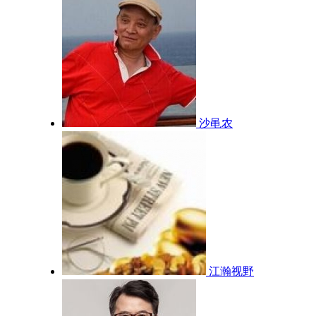
沙黾农
江瀚视野