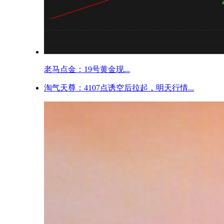
老马点金：19号黄金现...
淘气天尊：4107点诱空后拉起，明天行情...