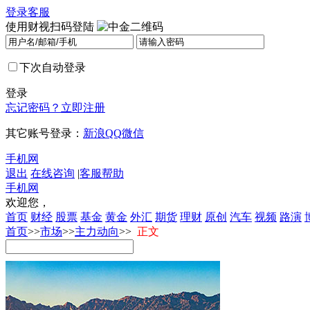
登录
客服
使用财视扫码登陆
下次自动登录
登录
忘记密码？
立即注册
其它账号登录：
新浪
QQ
微信
手机网
退出
在线咨询
|
客服帮助
手机网
欢迎您，
首页
财经
股票
基金
黄金
外汇
期货
理财
原创
汽车
视频
路演
首页
>>
市场
>>
主力动向
>>
正文