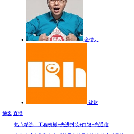
金错刀
铑财
博客
直播
热点精选：工程机械+先进封装+白银+光通信