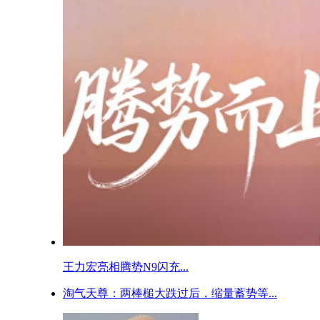
王力宏亮相腾势N9闪充...
淘气天尊：两棒槌大跌过后，缩量蓄势等...