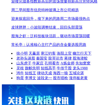
迎接完成各指数新高后的震荡
放量创新高注意转风格
周二早间股市信息
特种玻璃上市公司精选
迎来探底回升，接下来的思路
周二市场最强热点
皮球胖胖：小波段调整结束，回归头部震荡
股海之虾：泛科技板块活跃，驱动市场震荡回暖
常长亭：认准核心主打产品的含金量选股思路
徐小明
天赢居
寒江钓客
洛阳上官
幽兰行天下
老孙头谈股
秦国安
龍哥论市
蒋律
股海潜蛟
山东虎子
牛家庄
孔明看市
A炼金师
先知窝窝
灵枝
旗帜先明
短线高手
牛传千股
龙头1988
鸿牛
短线王
律动天成
海西一狼
五域论湛
狗蛋
李博文
波段龙一
股市猎枪
涨停板老黄