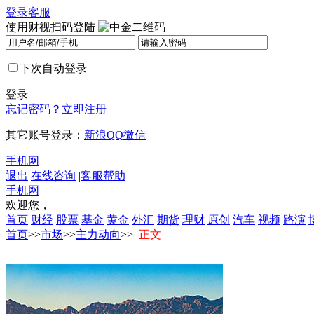
登录
客服
使用财视扫码登陆
下次自动登录
登录
忘记密码？
立即注册
其它账号登录：
新浪
QQ
微信
手机网
退出
在线咨询
|
客服帮助
手机网
欢迎您，
首页
财经
股票
基金
黄金
外汇
期货
理财
原创
汽车
视频
路演
首页
>>
市场
>>
主力动向
>>
正文