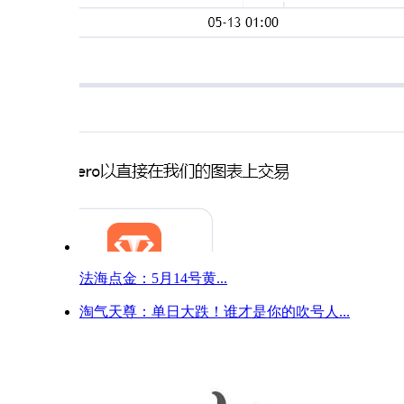
法海点金：5月14号黄...
淘气天尊：单日大跌！谁才是你的吹号人...