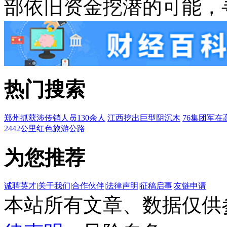
部依旧资金挖潜的可能，
热门搜索
郑州抓获涉传销人员130余人
江西挖出巨型阴沉木
76集团军在
2442公里红色旅游公路
为您推荐
诚聘英才
|
关于我们
|
合作伙伴
|
法律声明
|
征稿启事
|
友链申请
本站所有文章、数据仅供