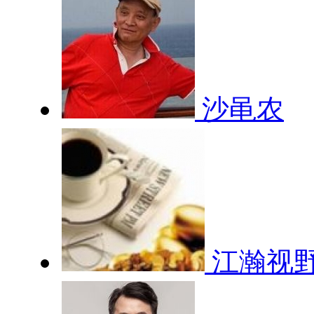
沙黾农
江瀚视