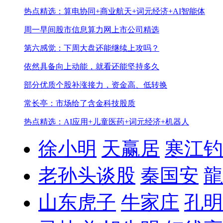
热点精选：算电协同+商业航天+词元经济+AI智能体
周一早间股市信息
算力网上市公司精选
第六感觉：下周大盘还能继续上攻吗？
依然具备向上动能，就看还能坚持多久
部分优质个股补涨接力，资金高、低转换
常长亭：市场给了含金科技股质
热点精选：AI应用+儿童医药+词元经济+机器人
徐小明
天赢居
寒江钓
老孙头谈股
秦国安
龍
山东虎子
牛家庄
孔明