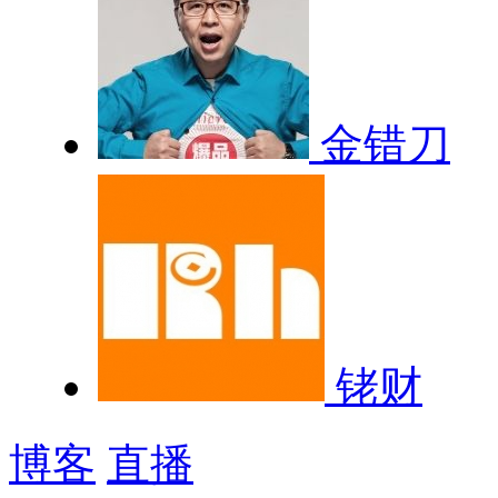
金错刀
铑财
博客
直播