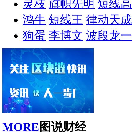
灵枝
旗帜先明
短线高
鸿牛
短线王
律动天成
狗蛋
李博文
波段龙一
MORE
图说财经