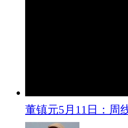
董镇元5月11日：周线.