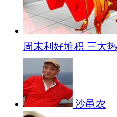
周末利好堆积 三大热.
沙黾农