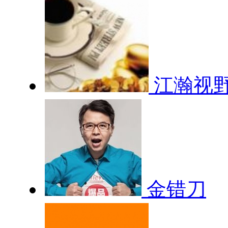
江瀚视
金错刀