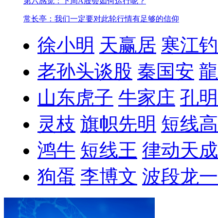
第六感觉：下周A股会如何运行呢？
常长亭：我们一定要对此轮行情有足够的信仰
徐小明
天赢居
寒江钓
老孙头谈股
秦国安
龍
山东虎子
牛家庄
孔明
灵枝
旗帜先明
短线高
鸿牛
短线王
律动天成
狗蛋
李博文
波段龙一