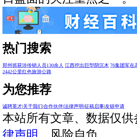
热门搜索
郑州抓获涉传销人员130余人
江西挖出巨型阴沉木
76集团军在
2442公里红色旅游公路
为您推荐
诚聘英才
|
关于我们
|
合作伙伴
|
法律声明
|
征稿启事
|
友链申请
本站所有文章、数据仅供
律声明
，风险自负