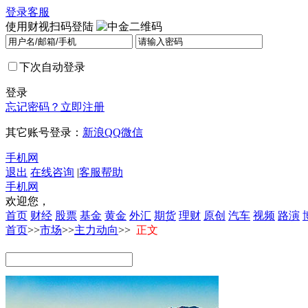
登录
客服
使用财视扫码登陆
下次自动登录
登录
忘记密码？
立即注册
其它账号登录：
新浪
QQ
微信
手机网
退出
在线咨询
|
客服帮助
手机网
欢迎您，
首页
财经
股票
基金
黄金
外汇
期货
理财
原创
汽车
视频
路演
首页
>>
市场
>>
主力动向
>>
正文