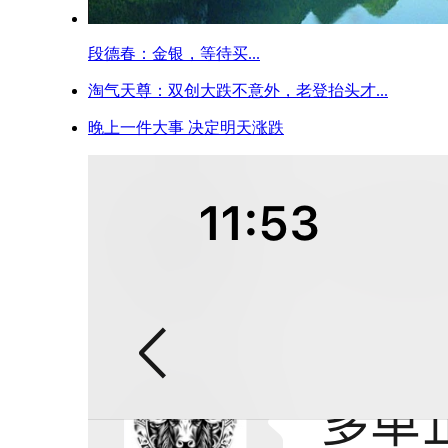
段德春：金银，等待买...
淘气天尊：双创大跌不意外，老登抬头才...
晚上一件大事 决定明天涨跌