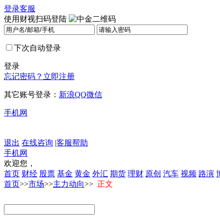
登录
客服
使用财视扫码登陆
下次自动登录
登录
忘记密码？
立即注册
其它账号登录：
新浪
QQ
微信
手机网
退出
在线咨询
|
客服帮助
手机网
欢迎您，
首页
财经
股票
基金
黄金
外汇
期货
理财
原创
汽车
视频
路演
首页
>>
市场
>>
主力动向
>>
正文