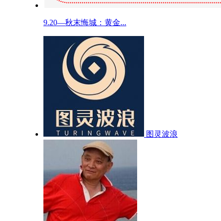
9.20—秋末悔城：黄金...
图灵波浪