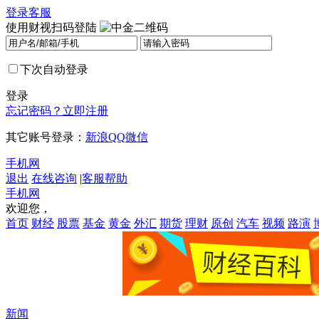
登录
客服
使用财视扫码登陆
下次自动登录
登录
忘记密码？
立即注册
其它账号登录：
新浪
QQ
微信
手机网
退出
在线咨询
|
客服帮助
手机网
欢迎您，
首页
财经
股票
基金
黄金
外汇
期货
理财
原创
汽车
视频
路演
新闻