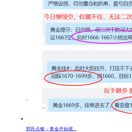
郑氏点银：黄金开始底...