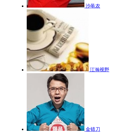
沙黾农
江瀚视野
金错刀