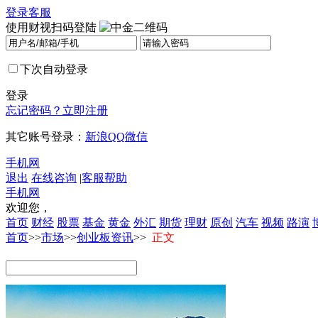
登录
客服
使用财视扫码登陆
下次自动登录
登录
忘记密码？
立即注册
其它账号登录：
新浪
QQ
微信
手机网
退出
在线咨询
|
客服帮助
手机网
欢迎您，
首页
财经
股票
基金
黄金
外汇
期货
理财
原创
汽车
视频
路演
首页
>>
市场
>>
创业板资讯
>>
正文