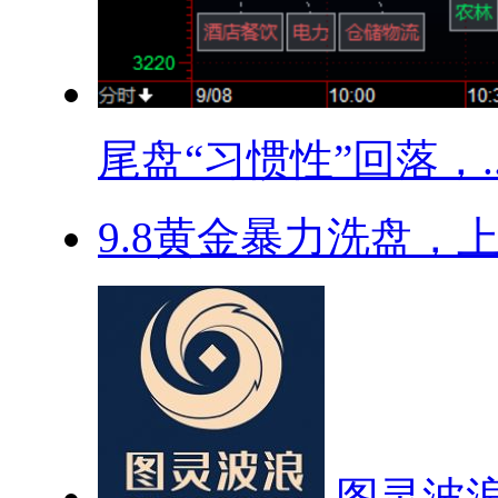
尾盘“习惯性”回落，..
9.8黄金暴力洗盘，上
图灵波