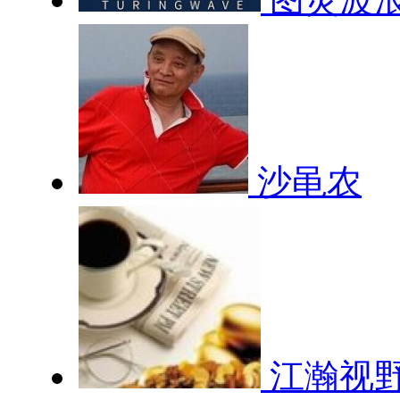
沙黾农
江瀚视