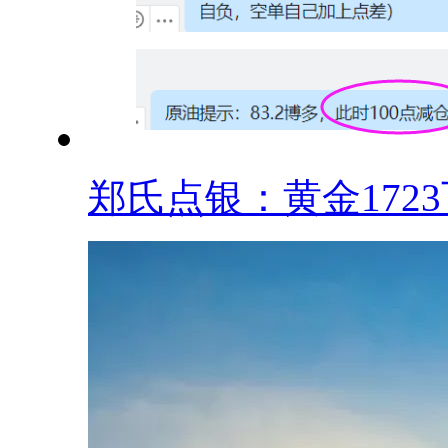
郑氏点银：黄金1723下