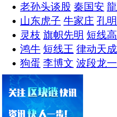
老孙头谈股
秦国安
龍
山东虎子
牛家庄
孔明
灵枝
旗帜先明
短线高
鸿牛
短线王
律动天成
狗蛋
李博文
波段龙一