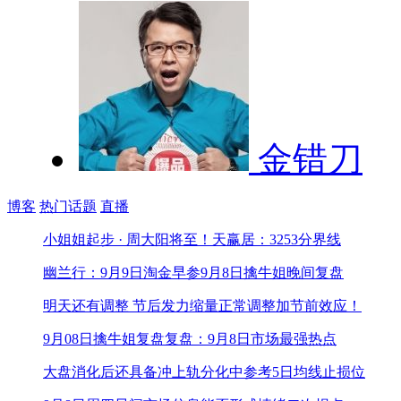
金错刀
博客
热门话题
直播
小姐姐起步 · 周大阳将至！
天赢居：3253分界线
幽兰行：9月9日淘金早参
9月8日擒牛姐晚间复盘
明天还有调整 节后发力
缩量正常调整加节前效应！
9月08日擒牛姐复盘
复盘：9月8日市场最强热点
大盘消化后还具备冲上轨
分化中参考5日均线止损位