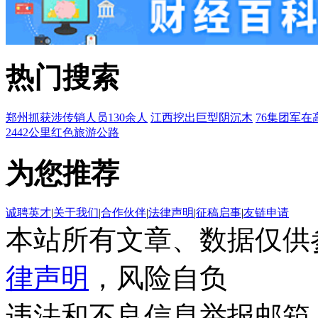
热门搜索
郑州抓获涉传销人员130余人
江西挖出巨型阴沉木
76集团军在
2442公里红色旅游公路
为您推荐
诚聘英才
|
关于我们
|
合作伙伴
|
法律声明
|
征稿启事
|
友链申请
本站所有文章、数据仅供
律声明
，风险自负
违法和不良信息举报邮箱