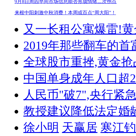
9月8日周四早间市场信息
能否形成情绪二次拐点
来根中阳刺激中秋消费！
本周或百点“周大阳”！
又一长租公寓爆雷!
黄
2019年那些翻车的首
全球股市重挫,黄金抢
中国单身成年人口超
人民币"破7",央行紧
教授建议降低法定婚
徐小明
天赢居
寒江钓