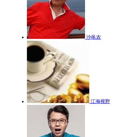
沙黾农
江瀚视野