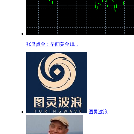
张良点金：早间黄金18...
图灵波浪