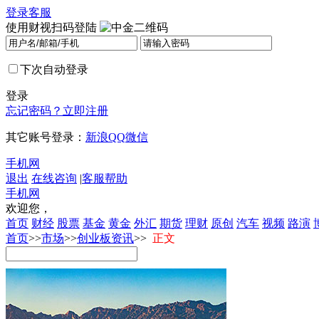
登录
客服
使用财视扫码登陆
下次自动登录
登录
忘记密码？
立即注册
其它账号登录：
新浪
QQ
微信
手机网
退出
在线咨询
|
客服帮助
手机网
欢迎您，
首页
财经
股票
基金
黄金
外汇
期货
理财
原创
汽车
视频
路演
首页
>>
市场
>>
创业板资讯
>>
正文