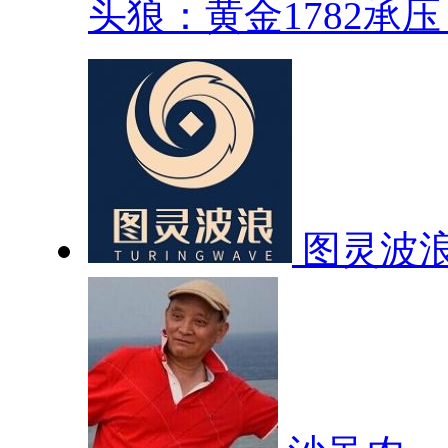
头狼：黄金1782承压，
图灵波