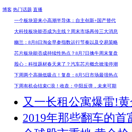
博客
热门话题
直播
一个板块迎来小高潮
半导体：自主创新+国产替代
大科技板块能否成为主线？
周末市场再传三大消息
幽兰：8月8日淘金早参
指数运行节奏以及交易策略
芯片板块能否成持续性热点？
8月7日擒牛周末复盘
股心：科技题材春天来了？
汽车芯片概念掀涨停潮
下周两个高抛低吸点！
复盘：8月5日市场最强热点
下周有机会结束C浪！
收盘：中阳反弹，未来可期
又一长租公寓爆雷!
黄
2019年那些翻车的首