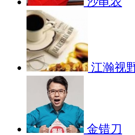
沙黾农
江瀚视
金错刀