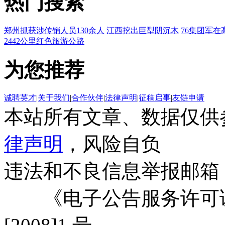
热门搜索
郑州抓获涉传销人员130余人
江西挖出巨型阴沉木
76集团军在
2442公里红色旅游公路
为您推荐
诚聘英才
|
关于我们
|
合作伙伴
|
法律声明
|
征稿启事
|
友链申请
本站所有文章、数据仅供
律声明
，风险自负
违法和不良信息举报邮箱
《电子公告服务许可证