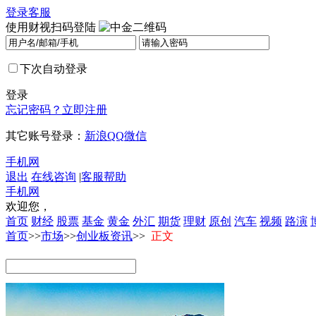
登录
客服
使用财视扫码登陆
下次自动登录
登录
忘记密码？
立即注册
其它账号登录：
新浪
QQ
微信
手机网
退出
在线咨询
|
客服帮助
手机网
欢迎您，
首页
财经
股票
基金
黄金
外汇
期货
理财
原创
汽车
视频
路演
首页
>>
市场
>>
创业板资讯
>>
正文