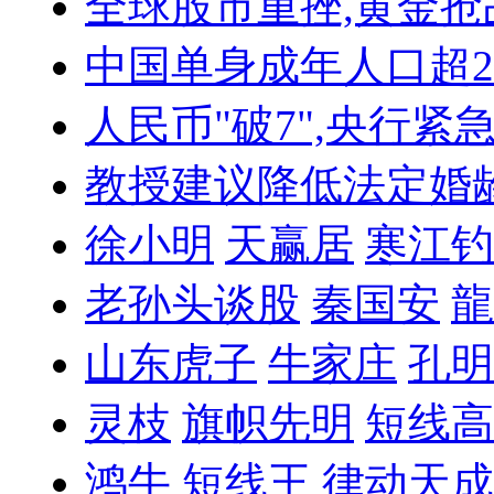
全球股市重挫,黄金抢
中国单身成年人口超
人民币"破7",央行紧
教授建议降低法定婚
徐小明
天赢居
寒江钓
老孙头谈股
秦国安
龍
山东虎子
牛家庄
孔明
灵枝
旗帜先明
短线高
鸿牛
短线王
律动天成