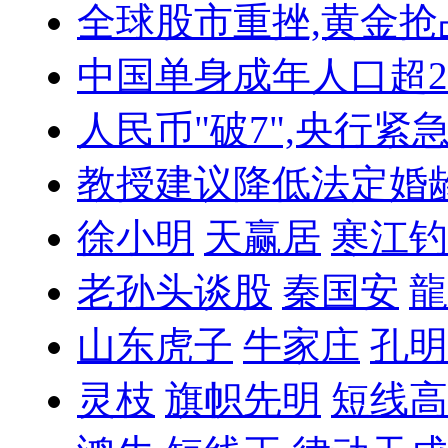
全球股市重挫,黄金抢
中国单身成年人口超
人民币"破7",央行紧
教授建议降低法定婚
徐小明
天赢居
寒江钓
老孙头谈股
秦国安
龍
山东虎子
牛家庄
孔明
灵枝
旗帜先明
短线高