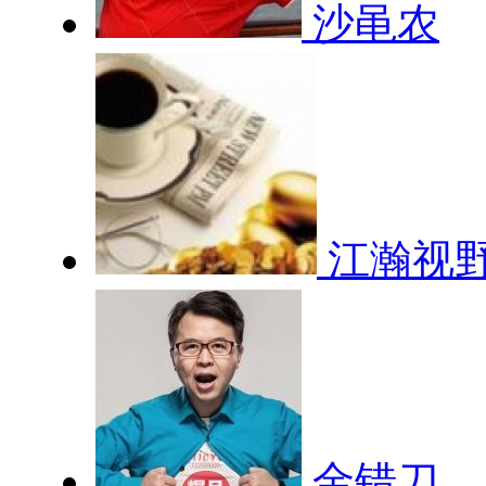
沙黾农
江瀚视
金错刀