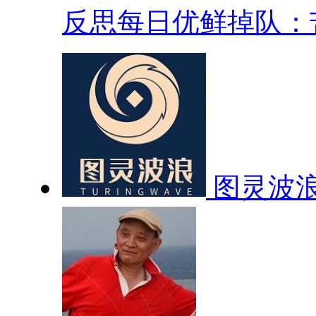
反思每日优鲜掉队：苦.
图灵波