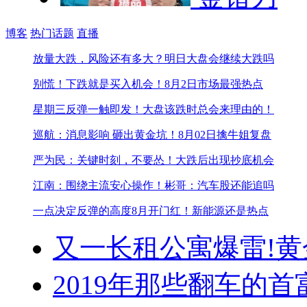
博客
热门话题
直播
放量大跌，风险还有多大？
明日大盘会继续大跌吗
别慌！下跌就是买入机会！
8月2日市场最强热点
星期三反弹一触即发！
大盘该跌时总会来理由的！
巡航：消息影响 砸出黄金坑！
8月02日擒牛姐复盘
严为民：关键时刻，不要怂！
大跌后出现抄底机会
江南：围绕主流安心操作！
彬哥：汽车股还能追吗
一点决定反弹的高度
8月开门红！新能源还是热点
又一长租公寓爆雷!
黄
2019年那些翻车的首