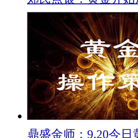
鼎盛金师：9.20今日黄.