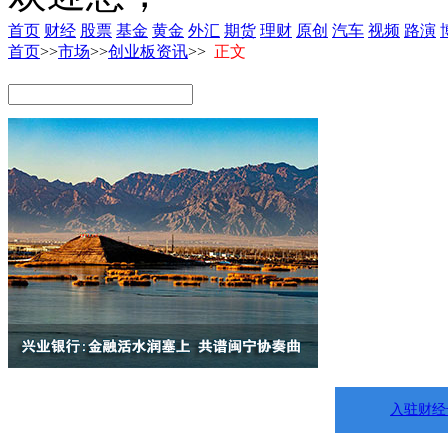
首页
财经
股票
基金
黄金
外汇
期货
理财
原创
汽车
视频
路演
首页
>>
市场
>>
创业板资讯
>>
正文
入驻财经