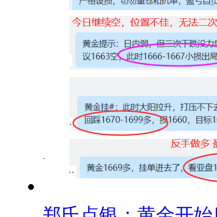
郑氏点银：黄金开始底.