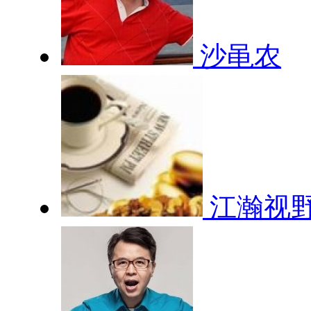
沙黾农
江瀚视