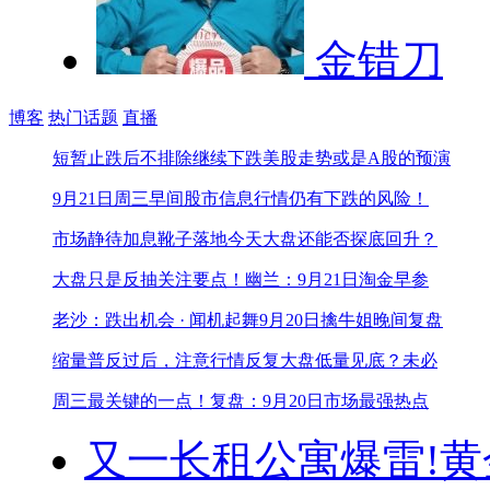
金错刀
博客
热门话题
直播
短暂止跌后不排除继续下跌
美股走势或是A股的预演
9月21日周三早间股市信息
行情仍有下跌的风险！
市场静待加息靴子落地
今天大盘还能否探底回升？
大盘只是反抽关注要点！
幽兰：9月21日淘金早参
老沙：跌出机会 · 闻机起舞
9月20日擒牛姐晚间复盘
缩量普反过后，注意行情反复
大盘低量见底？未必
周三最关键的一点！
复盘：9月20日市场最强热点
又一长租公寓爆雷!
黄