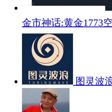
金市神话:黄金1773空.
图灵波