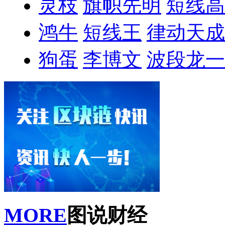
灵枝
旗帜先明
短线高
鸿牛
短线王
律动天成
狗蛋
李博文
波段龙一
MORE
图说财经