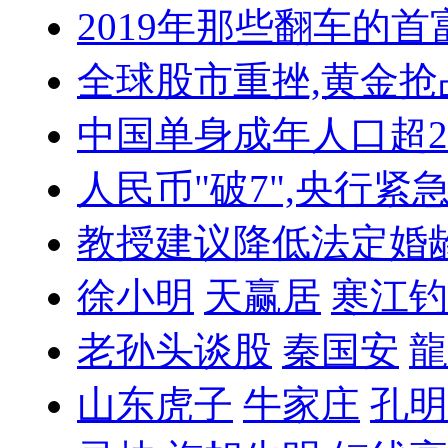
2019年那些翻车的首
全球股市重挫,黄金抢
中国单身成年人口超
人民币"破7",央行紧
教授建议降低法定婚
徐小明
天赢居
寒江钓
老孙头谈股
秦国安
龍
山东虎子
牛家庄
孔明