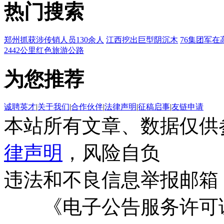
热门搜索
郑州抓获涉传销人员130余人
江西挖出巨型阴沉木
76集团军在
2442公里红色旅游公路
为您推荐
诚聘英才
|
关于我们
|
合作伙伴
|
法律声明
|
征稿启事
|
友链申请
本站所有文章、数据仅供
律声明
，风险自负
违法和不良信息举报邮箱
《电子公告服务许可证