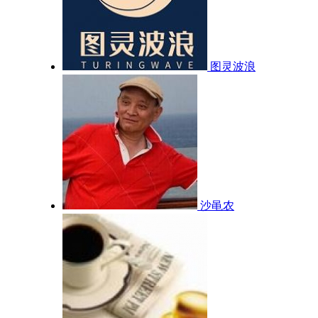
图灵波浪
沙黾农