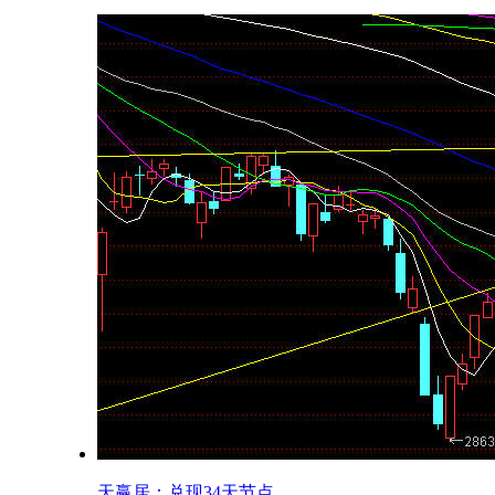
天赢居：兑现34天节点...