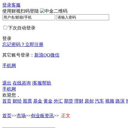
登录
客服
使用财视扫码登陆
下次自动登录
登录
忘记密码？
立即注册
其它账号登录：
新浪
QQ
微信
手机网
退出
在线咨询
|
客服帮助
手机网
欢迎您，
首页
财经
股票
基金
黄金
外汇
期货
理财
原创
汽车
视频
路演
首页
>>
市场
>>
创业板资讯
>>
正文