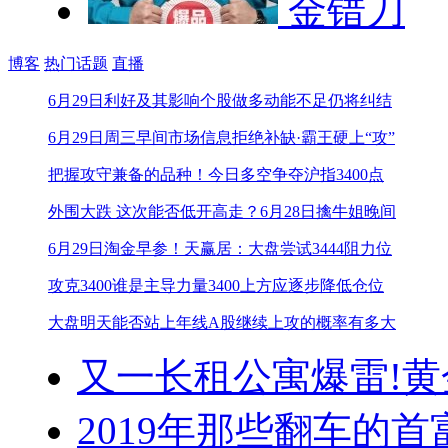
金错刀
博客
热门话题
直播
6月29日利好及其影响个股
做多动能不足仍将纠结
6月29日周三早间市场信息
拒绝补缺·霸王硬上“攻”
把握攻守兼备的品种！
今日多空争夺沪指3400点
外围大跌 这次能否低开高走？
6月28日擒牛姐晚间
6月29日淘金早参！
天赢居：大盘尝试3444阻力位
攻克3400谁是主导力量
3400上方应逐步降低仓位
大盘明天能否站上年线
A股继续上攻的概率有多大
又一长租公寓爆雷!
黄
2019年那些翻车的首