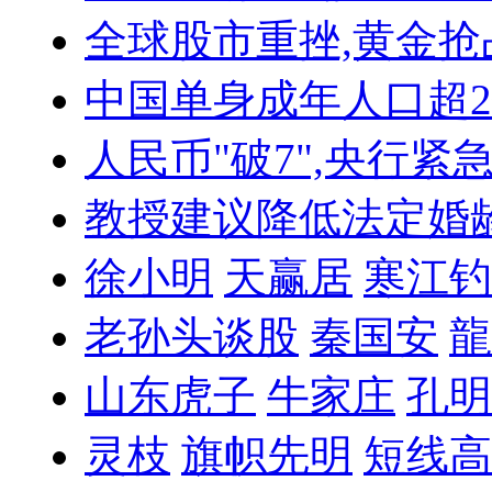
全球股市重挫,黄金抢
中国单身成年人口超
人民币"破7",央行紧
教授建议降低法定婚
徐小明
天赢居
寒江钓
老孙头谈股
秦国安
龍
山东虎子
牛家庄
孔明
灵枝
旗帜先明
短线高