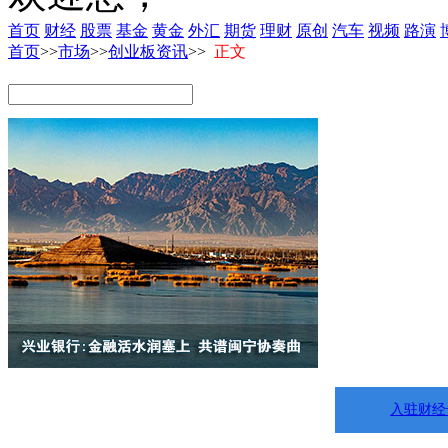
首页
财经
股票
基金
黄金
外汇
期货
理财
原创
汽车
视频
路演
首页
>>
市场
>>
创业板资讯
>>
正文
入驻财经