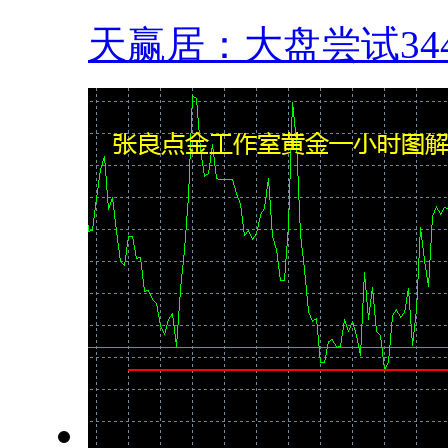
天赢居：大盘尝试3444