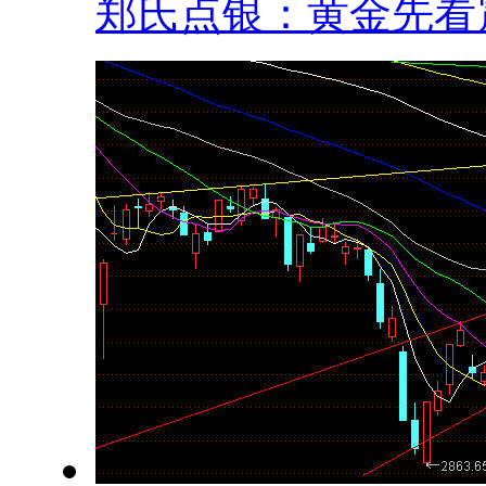
郑氏点银：黄金先看震.