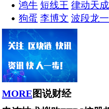
鸿牛
短线王
律动天成
狗蛋
李博文
波段龙一
MORE
图说财经