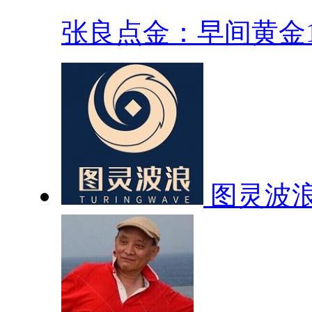
张良点金：早间黄金18
图灵波