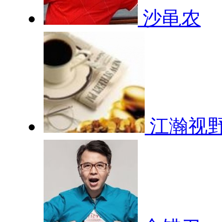
沙黾农
江瀚视