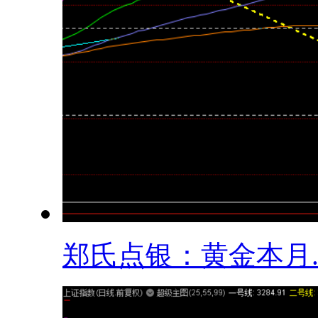
​郑氏点银：黄金本月..