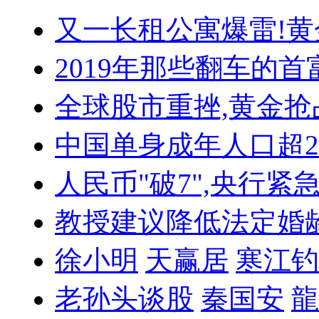
又一长租公寓爆雷!
黄
2019年那些翻车的首
全球股市重挫,黄金抢
中国单身成年人口超
人民币"破7",央行紧
教授建议降低法定婚
徐小明
天赢居
寒江钓
老孙头谈股
秦国安
龍