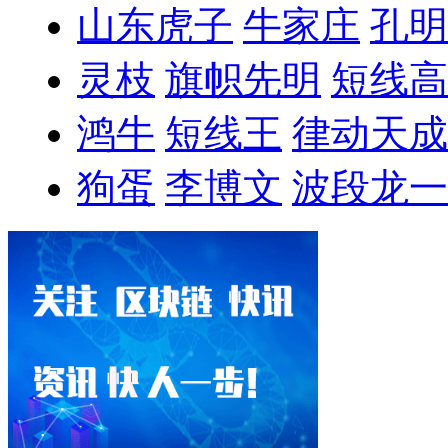
山东虎子
牛家庄
孔明
灵枝
旗帜先明
短线高
鸿牛
短线王
律动天成
狗蛋
李博文
波段龙一