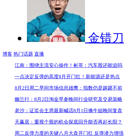
金错刀
博客
热门话题
直播
江南：围绕主流安心操作！
彬哥：汽车股还能追吗
一点决定反弹的高度
8月开门红！新能源还是热点
8月2日周二早间市场信息
雄鹰：指数仍是踌躇不前
幽兰行：8月2日淘金早参
晚间行业研究及交易策略
老沙：证监会主席最新喊话
8月1日擒牛姐晚间复盘
天赢居：重视个股的机会
探底回升能否再起长阳？
周二反弹力度的关键
八月大盘开门红 反弹潜力增强