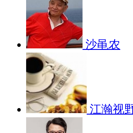
沙黾农
江瀚视