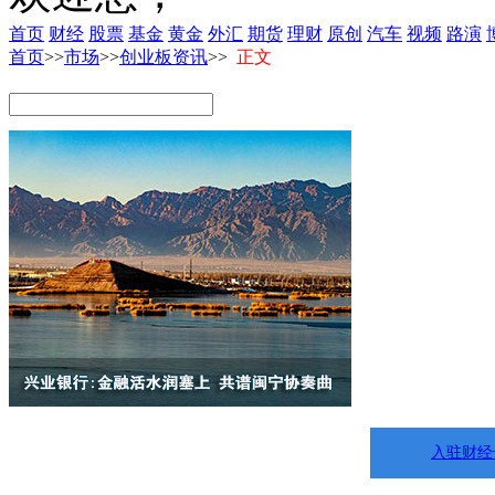
首页
财经
股票
基金
黄金
外汇
期货
理财
原创
汽车
视频
路演
首页
>>
市场
>>
创业板资讯
>>
正文
入驻财经