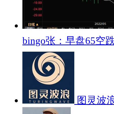
bingo张：早盘65空跌.
图灵波