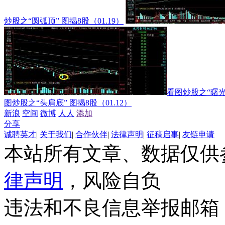
炒股之“圆弧顶” 图揭8股（01.19）
看图炒股之“曙光初
图炒股之“头肩底” 图揭8股（01.12）
新浪
空间
微博
人人
添加
分享
诚聘英才
|
关于我们
|
合作伙伴
|
法律声明
|
征稿启事
|
友链申请
本站所有文章、数据仅供
律声明
，风险自负
违法和不良信息举报邮箱