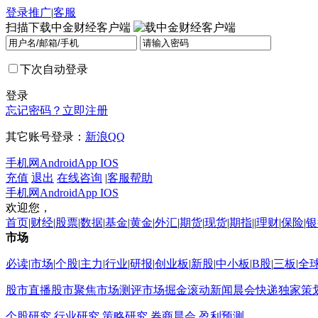
登录
推广
|
客服
扫描下载中金财经客户端
下次自动登录
登录
忘记密码？
立即注册
其它账号登录：
新浪
QQ
手机网
Android
App IOS
充值
退出
在线咨询
|
客服帮助
手机网
Android
App IOS
欢迎您，
首页
|
财经
|
股票
|
数据
|
基金
|
黄金
|
外汇
|
期货
|
现货
|
期指
||
理财
|
保险
|
银
市场
必读
|
市场
|
个股
|
主力
|
行业
|
研报
|
创业板
|
新股
|
中小板
|
B股
|
三板
|
全
股市直播
股市聚焦
市场测评
市场掘金
滚动新闻
晨会快递
独家策
个股研究
行业研究
策略研究
券商晨会
盈利预测