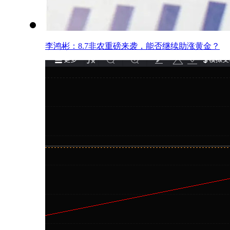
李鸿彬：8.7非农重磅来袭，能否继续助涨黄金？