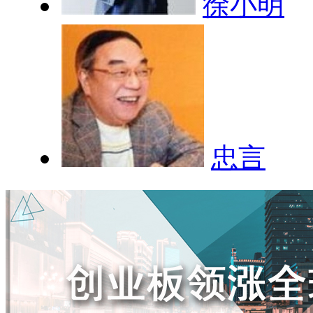
徐小明
忠言