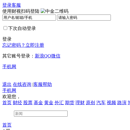
登录
客服
使用财视扫码登陆
下次自动登录
登录
忘记密码？
立即注册
其它账号登录：
新浪
QQ
微信
手机网
退出
在线咨询
|
客服帮助
手机网
欢迎您，
首页
财经
股票
基金
黄金
外汇
期货
理财
原创
汽车
视频
路演
首页