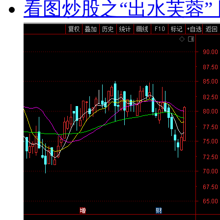
看图炒股之“出水芙蓉” 图