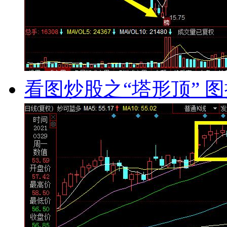
看图炒股之“塔形顶” 图揭