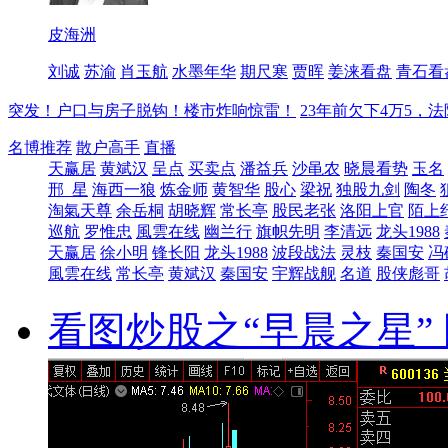
皮海洲
刘诚
苏渝
肖玉航
水墨年华
期尺寒
贾晖
姜涞看盘
青石看
突发！户口与房子脱钩！楼市炸响惊雷！
23年前欠下4万5，
名博推荐
散户高手
直播
天赢居
黄斌汉
呈点
买卖点
潘益兵
沙黾农
晓晨看势
玉名
邢_星
海西一狼
炼金师
黄智华
股心
梁祝
独股九剑
陶冬
淘氣天尊
余岳桐
胡晓辉
常长亭
股民老张
洛阳上官
陌上
巡航
罗惟忠
風雲在线
幽兰行
旗帜先明
李清远
龙头1988
天赢居
徐小明
锋长阳
龙头1988
波段战法
灵枝
秦国安
冯
風雲在线
常长亭
黄斌汉
秦国安
宇辉战舰
名道
股侠彪哥
看图炒股之“早晨之星” 