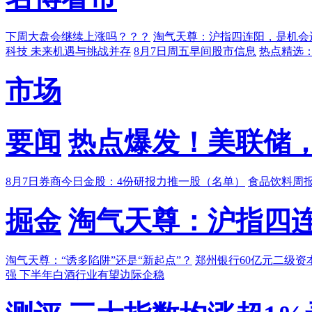
下周大盘会继续上涨吗？？？
淘气天尊：沪指四连阳，是机会
科技 未来机遇与挑战并存
8月7日周五早间股市信息
热点精选：
市场
要闻
热点爆发！美联储
8月7日券商今日金股：4份研报力推一股（名单）
食品饮料周
掘金
淘气天尊：沪指四
淘气天尊：“诱多陷阱”还是“新起点”？
郑州银行60亿元二级资
强 下半年白酒行业有望边际企稳