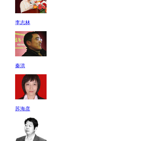
李志林
秦洪
苏海彦