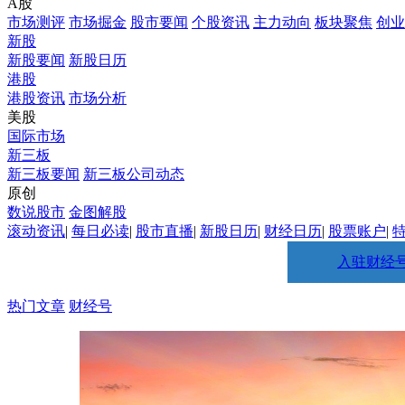
A股
市场测评
市场掘金
股市要闻
个股资讯
主力动向
板块聚焦
创业
新股
新股要闻
新股日历
港股
港股资讯
市场分析
美股
国际市场
新三板
新三板要闻
新三板公司动态
原创
数说股市
金图解股
滚动资讯
|
每日必读
|
股市直播
|
新股日历
|
财经日历
|
股票账户
|
入驻财经
热门文章
财经号