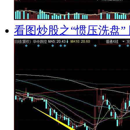
看图炒股之“惯压洗盘” 图