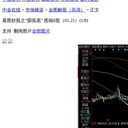
中金在线
>
市场频道
>
金图解股（高清）
> 正文
看图炒股之“圆弧底” 图揭8股（01.21）(
1
/8)
支持
翻阅图片
全部图片