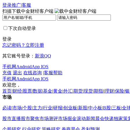
登录
推广
|
客服
扫描下载中金财经客户端
下次自动登录
登录
忘记密码？
立即注册
其它账号登录：
新浪
QQ
手机网
Android
App IOS
充值
退出
在线咨询
|
客服帮助
手机网
Android
App IOS
欢迎您，
首页
|
财经
|
股票
|
数据
|
基金
|
黄金
|
外汇
|
期货
|
现货
|
期指
||
理财
|
保险
|
银
市场
必读
|
市场
|
个股
|
主力
|
行业
|
研报
|
创业板
|
新股
|
中小板
|
B股
|
三板
|
全
股市直播
股市聚焦
市场测评
市场掘金
滚动新闻
晨会快递
独家策
个股研究
行业研究
策略研究
券商晨会
盈利预测