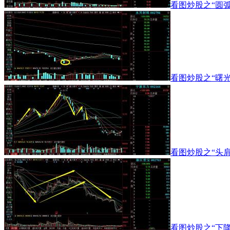
看图炒股之“圆弧顶
看图炒股之“曙光初
看图炒股之“头肩顶
看图炒股之“下降旗