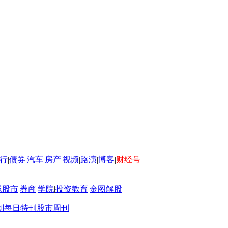
行
|
债券
|
汽车
|
房产
|
视频
|
路演
|
博客
|
财经号
球股市
|
券商
|
学院
|
投资教育
|
金图解股
划
每日特刊
股市周刊