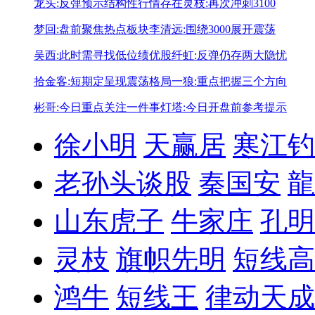
龙头:反弹预示结构性行情存在
灵枝:再次冲刺3100
梦回:盘前聚焦热点板块
李清远:围绕3000展开震荡
吴西:此时需寻找低位绩优股
纤虹:反弹仍存两大隐忧
拾金客:短期定呈现震荡格局
一狼:重点把握三个方向
彬哥:今日重点关注一件事
灯塔:今日开盘前参考提示
徐小明
天赢居
寒江钓
老孙头谈股
秦国安
龍
山东虎子
牛家庄
孔明
灵枝
旗帜先明
短线高
鸿牛
短线王
律动天成