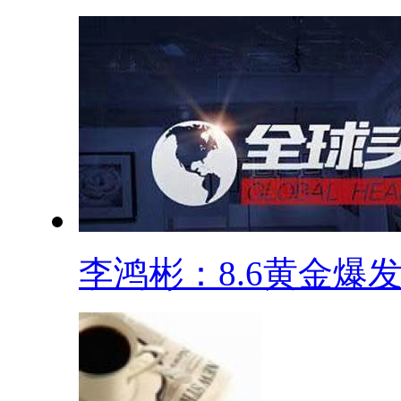
李鸿彬：8.6黄金爆发.