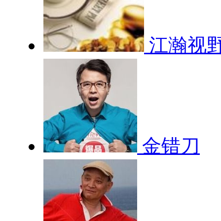
江瀚视
金错刀