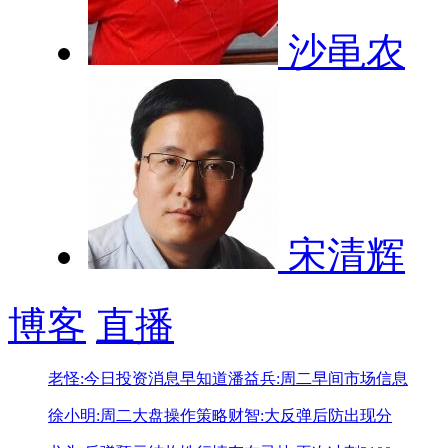
沙黾农
宋清辉
博客
直播
老怪:今日投资消息早知道
潘益兵:周二早间市场信息
徐小明:周二大盘操作策略
财智:大反弹后防出现分