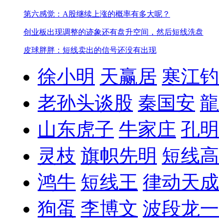
第六感觉：A股继续上涨的概率有多大呢？
创业板出现调整的迹象
还有盘升空间，然后短线洗盘
皮球胖胖：短线卖出的信号还没有出现
徐小明
天赢居
寒江钓
老孙头谈股
秦国安
龍
山东虎子
牛家庄
孔明
灵枝
旗帜先明
短线高
鸿牛
短线王
律动天成
狗蛋
李博文
波段龙一