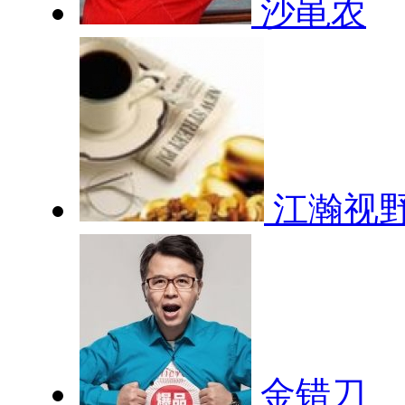
沙黾农
江瀚视
金错刀