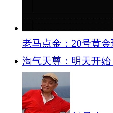
老马点金：20号黄金现
淘气天尊：明天开始，