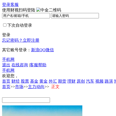
登录
客服
使用财视扫码登陆
下次自动登录
登录
忘记密码？
立即注册
其它账号登录：
新浪
QQ
微信
手机网
退出
在线咨询
|
客服帮助
手机网
欢迎您，
首页
财经
股票
基金
黄金
外汇
期货
理财
原创
汽车
视频
路演
首页
>>
市场
>>
主力动向
>>
正文