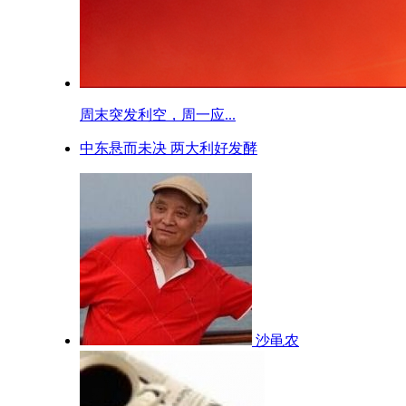
周末突发利空，周一应...
中东悬而未决 两大利好发酵
沙黾农