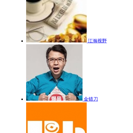
江瀚视野
金错刀