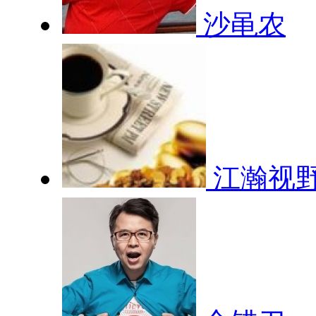
沙黾农
江瀚视