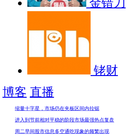
金错刀
铑财
博客
直播
缩量十字星，市场仍在夹板区间内拉锯
进入到节前相对平稳的阶段
市场最强热点复盘
周二早间股市信息
多空通吃现象的频繁出现