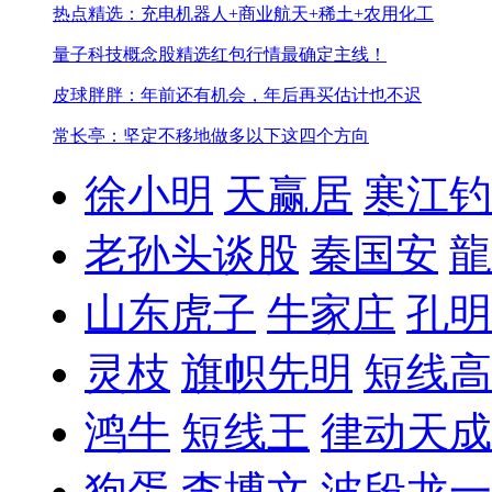
热点精选：充电机器人+商业航天+稀土+农用化工
量子科技概念股精选
红包行情最确定主线！
皮球胖胖：年前还有机会，年后再买估计也不迟
常长亭：坚定不移地做多以下这四个方向
徐小明
天赢居
寒江钓
老孙头谈股
秦国安
龍
山东虎子
牛家庄
孔明
灵枝
旗帜先明
短线高
鸿牛
短线王
律动天成
狗蛋
李博文
波段龙一