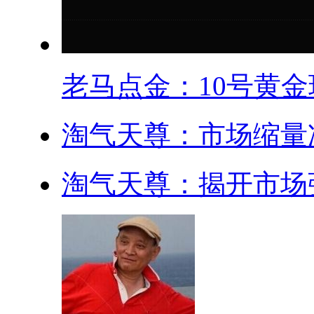
老马点金：10号黄金现
淘气天尊：市场缩量冲
淘气天尊：揭开市场强