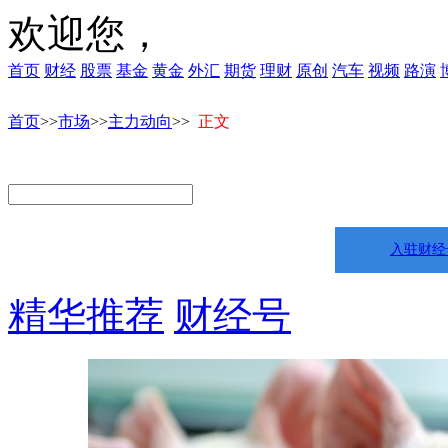
欢迎您，
首页
财经
股票
基金
黄金
外汇
期货
理财
原创
汽车
视频
路演
首页
>>
市场
>>
主力动向
>>
正文
入驻财经
精华推荐
财经号