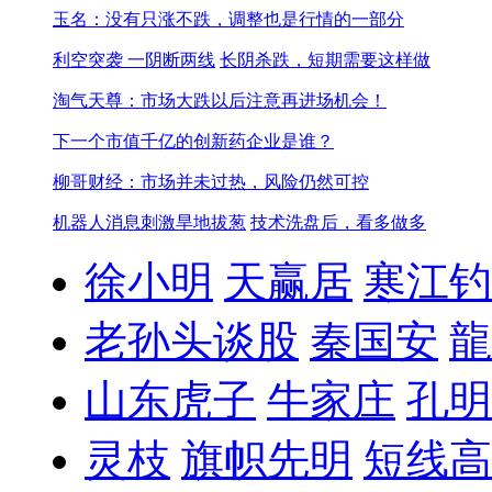
玉名：没有只涨不跌，调整也是行情的一部分
利空突袭 一阴断两线
长阴杀跌，短期需要这样做
淘气天尊：市场大跌以后注意再进场机会！
下一个市值千亿的创新药企业是谁？
柳哥财经：市场并未过热，风险仍然可控
机器人消息刺激旱地拔葱
技术洗盘后，看多做多
徐小明
天赢居
寒江钓
老孙头谈股
秦国安
龍
山东虎子
牛家庄
孔明
灵枝
旗帜先明
短线高