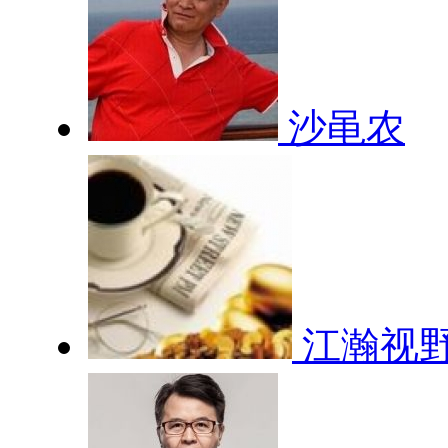
沙黾农
江瀚视