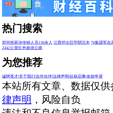
热门搜索
郑州抓获涉传销人员130余人
江西挖出巨型阴沉木
76集团军在
2442公里红色旅游公路
为您推荐
诚聘英才
|
关于我们
|
合作伙伴
|
法律声明
|
征稿启事
|
友链申请
本站所有文章、数据仅供
律声明
，风险自负