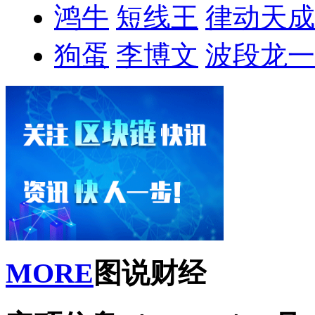
鸿牛
短线王
律动天成
狗蛋
李博文
波段龙一
MORE
图说财经