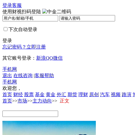
登录
客服
使用财视扫码登陆
下次自动登录
登录
忘记密码？
立即注册
其它账号登录：
新浪
QQ
微信
手机网
退出
在线咨询
|
客服帮助
手机网
欢迎您，
首页
财经
股票
基金
黄金
外汇
期货
理财
原创
汽车
视频
路演
首页
>>
市场
>>
主力动向
>>
正文