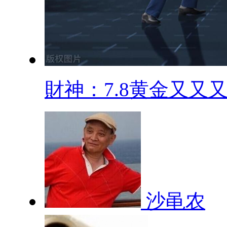
財神：7.8黄金又又又.
沙黾农