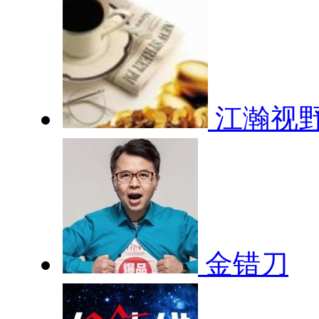
江瀚视
金错刀