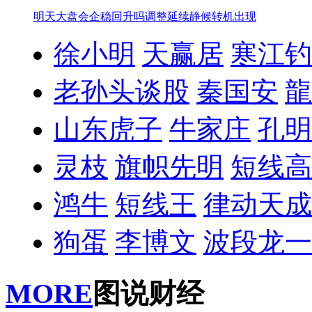
明天大盘会企稳回升吗
调整延续静候转机出现
徐小明
天赢居
寒江钓
老孙头谈股
秦国安
龍
山东虎子
牛家庄
孔明
灵枝
旗帜先明
短线高
鸿牛
短线王
律动天成
狗蛋
李博文
波段龙一
MORE
图说财经