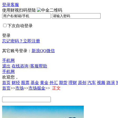
登录
客服
使用财视扫码登陆
下次自动登录
登录
忘记密码？
立即注册
其它账号登录：
新浪
QQ
微信
手机网
退出
在线咨询
|
客服帮助
手机网
欢迎您，
首页
财经
股票
基金
黄金
外汇
期货
理财
原创
汽车
视频
路演
首页
>>
市场
>>
市场掘金
>>
正文