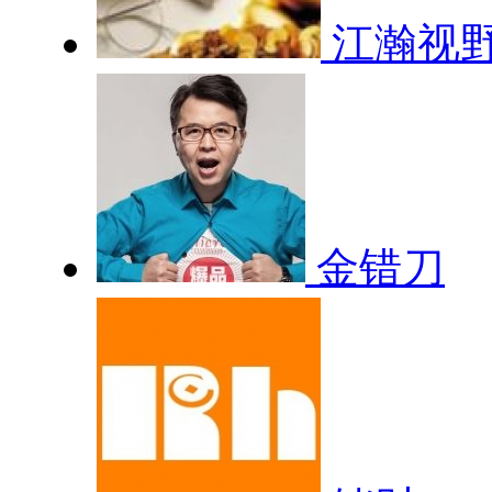
江瀚视
金错刀