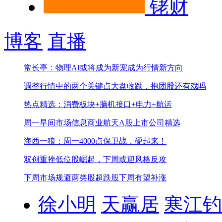
铑财
博客
直播
常长亭：物理AI或将成为新宠成为行情新方向
调整行情中的两个关键点
大盘收跌，抱团股还有戏吗
热点精选：消费板块+脑机接口+电力+航运
周一早间市场信息
商业航天A股上市公司精选
海西一狼：周一4000点保卫战，硬起来！
双创重挫低位股崛起，下周或迎风格反攻
下周市场规避两类股
超跌股下周有望补涨
徐小明
天赢居
寒江钓