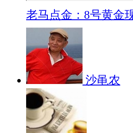
老马点金：8号黄金现.
沙黾农