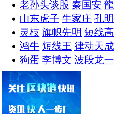
老孙头谈股
秦国安
龍
山东虎子
牛家庄
孔明
灵枝
旗帜先明
短线高
鸿牛
短线王
律动天成
狗蛋
李博文
波段龙一