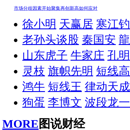
市场分歧因素开始聚集
再创新高如何应对
徐小明
天赢居
寒江钓
老孙头谈股
秦国安
龍
山东虎子
牛家庄
孔明
灵枝
旗帜先明
短线高
鸿牛
短线王
律动天成
狗蛋
李博文
波段龙一
MORE
图说财经