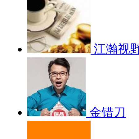
江瀚视
金错刀