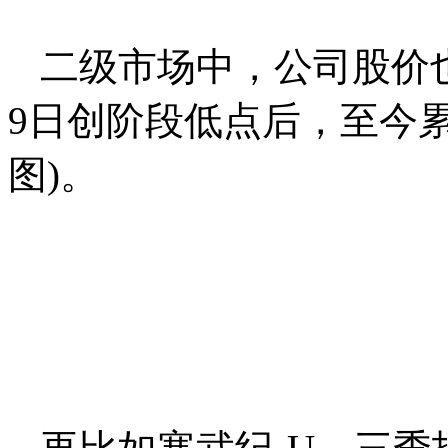
二级市场中，公司股价
9日创阶段低点后，至今累
图)。