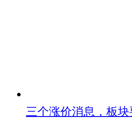
三个涨价消息，板块要.