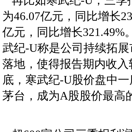
再比如寒武纪-U，三
为46.07亿元，同比增长23
亿元，同比增长321.4
武纪-U称是公司持续拓
落地，使得报告期内收入
底，寒武纪-U股价盘中一度
茅台，成为A股股价最高