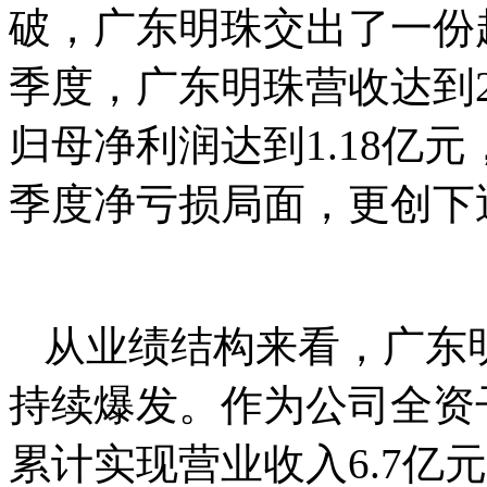
破，广东明珠交出了一份
季度，广东明珠营收达到2.
归母净利润达到1.18亿元
季度净亏损局面，更创下
从业绩结构来看，广东
持续爆发。作为公司全资
累计实现营业收入6.7亿元