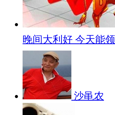
晚间大利好 今天能领.
沙黾农