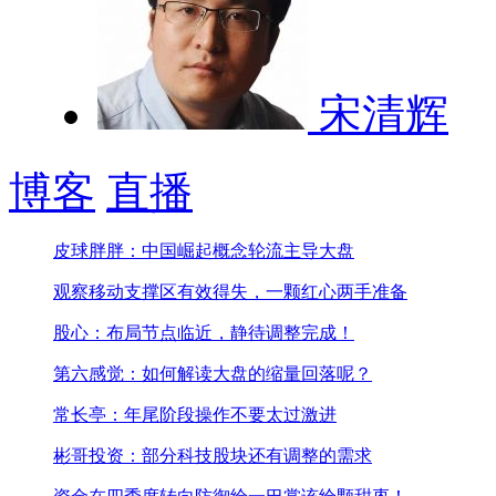
宋清辉
博客
直播
皮球胖胖：中国崛起概念轮流主导大盘
观察移动支撑区有效得失，一颗红心两手准备
股心：布局节点临近，静待调整完成！
第六感觉：如何解读大盘的缩量回落呢？
常长亭：年尾阶段操作不要太过激进
彬哥投资：部分科技股块还有调整的需求