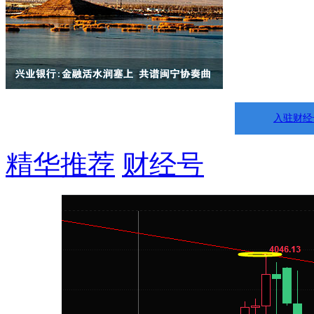
入驻财经
精华推荐
财经号