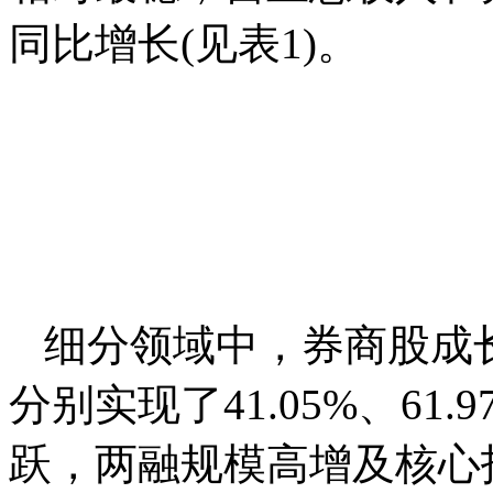
同比增长(见表1)。
细分领域中，券商股成
分别实现了41.05%、61
跃，两融规模高增及核心