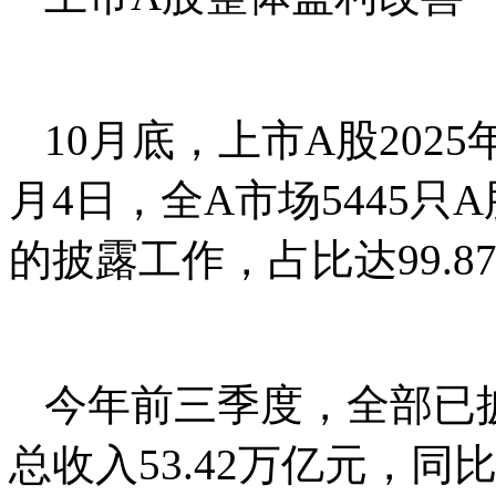
10月底，上市A股202
月4日，全A市场5445只
的披露工作，占比达99.8
今年前三季度，全部已
总收入53.42万亿元，同