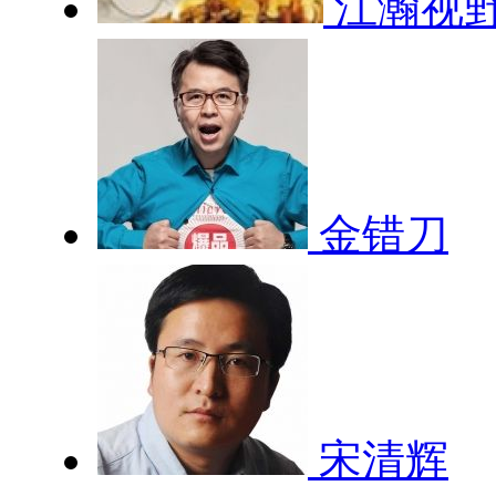
江瀚视
金错刀
宋清辉