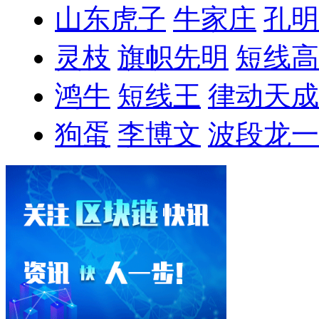
山东虎子
牛家庄
孔明
灵枝
旗帜先明
短线高
鸿牛
短线王
律动天成
狗蛋
李博文
波段龙一