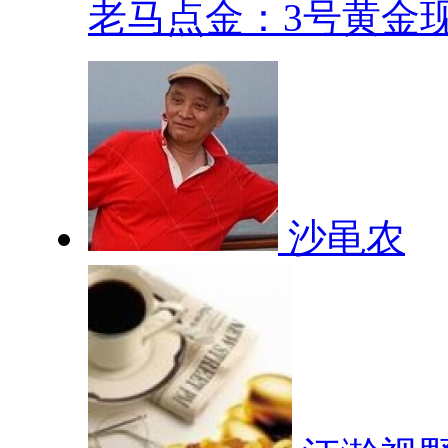
老马点金：3号黄金现.
沙黾农