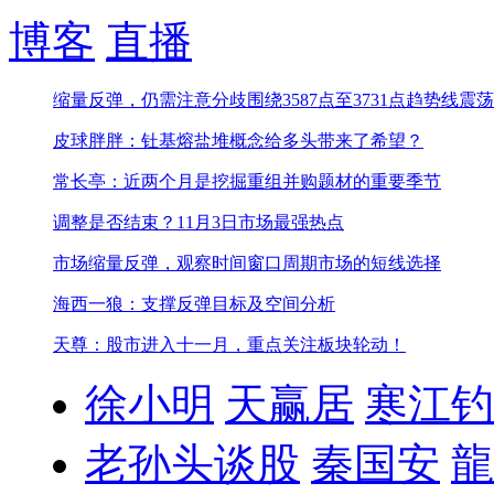
博客
直播
缩量反弹，仍需注意分歧
围绕3587点至3731点趋势线震荡
皮球胖胖：钍基熔盐堆概念给多头带来了希望？
常长亭：近两个月是挖掘重组并购题材的重要季节
调整是否结束？
11月3日市场最强热点
市场缩量反弹，观察时间窗口周期市场的短线选择
海西一狼：支撑反弹目标及空间分析
天尊：股市进入十一月，重点关注板块轮动！
徐小明
天赢居
寒江钓
老孙头谈股
秦国安
龍