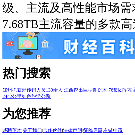
级、主流及高性能市场需求
7.68TB主流容量的多款高
热门搜索
郑州抓获涉传销人员130余人
江西挖出巨型阴沉木
76集团军在
2442公里红色旅游公路
为您推荐
诚聘英才
|
关于我们
|
合作伙伴
|
法律声明
|
征稿启事
|
友链申请