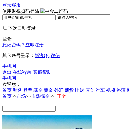
登录
客服
使用财视扫码登陆
下次自动登录
登录
忘记密码？
立即注册
其它账号登录：
新浪
QQ
微信
手机网
退出
在线咨询
|
客服帮助
手机网
欢迎您，
首页
财经
股票
基金
黄金
外汇
期货
理财
原创
汽车
视频
路演
首页
>>
市场
>>
市场掘金
>>
正文