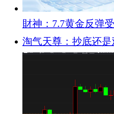
財神：7.7黄金反弹受.
淘气天尊：抄底还是