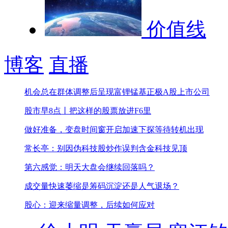
价值线
博客
直播
机会总在群体调整后呈现
富锂锰基正极A股上市公司
股市早8点丨把这样的股票放进F6里
做好准备，变盘时间窗开启
加速下探等待转机出现
常长亭：别因伪科技股炒作误判含金科技见顶
第六感觉：明天大盘会继续回落吗？
成交量快速萎缩是筹码沉淀还是人气退场？
股心：迎来缩量调整，后续如何应对