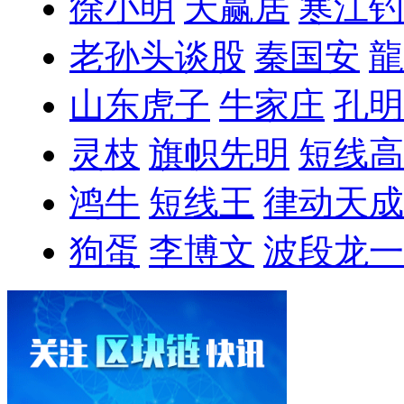
徐小明
天赢居
寒江钓
老孙头谈股
秦国安
龍
山东虎子
牛家庄
孔明
灵枝
旗帜先明
短线高
鸿牛
短线王
律动天成
狗蛋
李博文
波段龙一