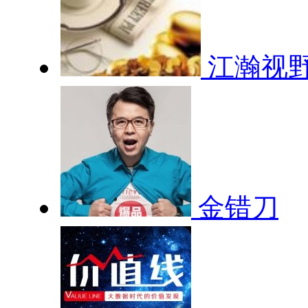
江瀚视
金错刀