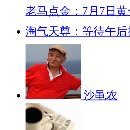
老马点金：7月7日黄金
淘气天尊：等待午后
沙黾农