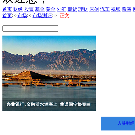
首页
财经
股票
基金
黄金
外汇
期货
理财
原创
汽车
视频
路演
首页
>>
市场
>>
市场测评
>>
正文
入驻财经