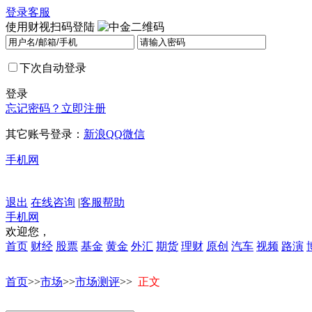
登录
客服
使用财视扫码登陆
下次自动登录
登录
忘记密码？
立即注册
其它账号登录：
新浪
QQ
微信
手机网
退出
在线咨询
|
客服帮助
手机网
欢迎您，
首页
财经
股票
基金
黄金
外汇
期货
理财
原创
汽车
视频
路演
首页
>>
市场
>>
市场测评
>>
正文