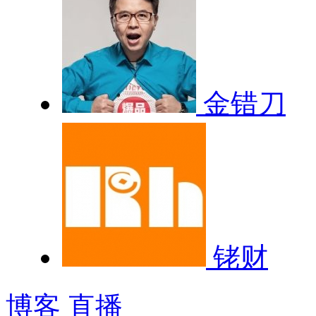
金错刀
铑财
博客
直播