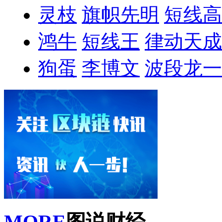
灵枝
旗帜先明
短线高
鸿牛
短线王
律动天成
狗蛋
李博文
波段龙一
MORE
图说财经