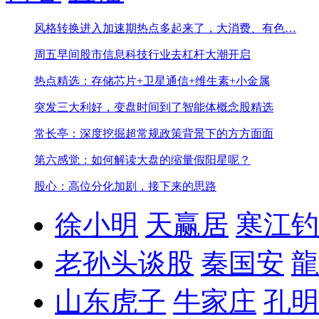
风格转换进入加速期
热点多起来了，大消费、有色…
周五早间股市信息
科技行业去杠杆大潮开启
热点精选：存储芯片+卫星通信+维生素+小金属
突发三大利好，变盘时间到了
智能体概念股精选
常长亭：深度挖掘超常规政策背景下的方方面面
第六感觉：如何解读大盘的缩量假阳星呢？
股心：高位分化加剧，接下来的思路
徐小明
天赢居
寒江钓
老孙头谈股
秦国安
龍
山东虎子
牛家庄
孔明