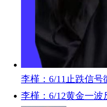
李槿：6/11止跌信号微.
李槿：6/12黄金一波