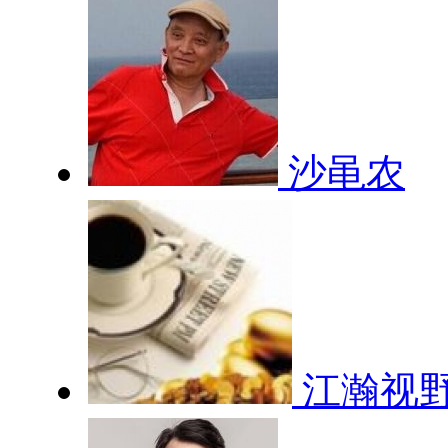
沙黾农
江瀚视