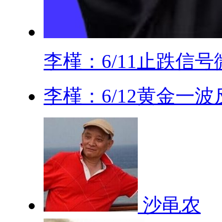
李槿：6/11止跌信号微.
李槿：6/12黄金一波
沙黾农