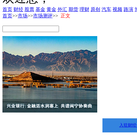
首页
财经
股票
基金
黄金
外汇
期货
理财
原创
汽车
视频
路演
首页
>>
市场
>>
市场测评
>>
正文
入驻财经