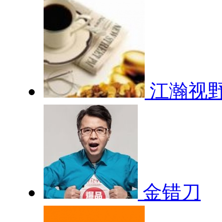
江瀚视
金错刀