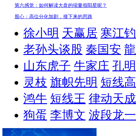
第六感觉：如何解读大盘的缩量假阳星呢？
股心：高位分化加剧，接下来的思路
徐小明
天赢居
寒江钓
老孙头谈股
秦国安
龍
山东虎子
牛家庄
孔明
灵枝
旗帜先明
短线高
鸿牛
短线王
律动天成
狗蛋
李博文
波段龙一