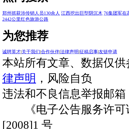
郑州抓获涉传销人员130余人
江西挖出巨型阴沉木
76集团军在
2442公里红色旅游公路
为您推荐
诚聘英才
|
关于我们
|
合作伙伴
|
法律声明
|
征稿启事
|
友链申请
本站所有文章、数据仅供
律声明
，风险自负
违法和不良信息举报邮箱
《电子公告服务许可证
[2008]1 号