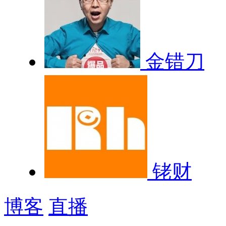
金错刀
铑财
博客
直播