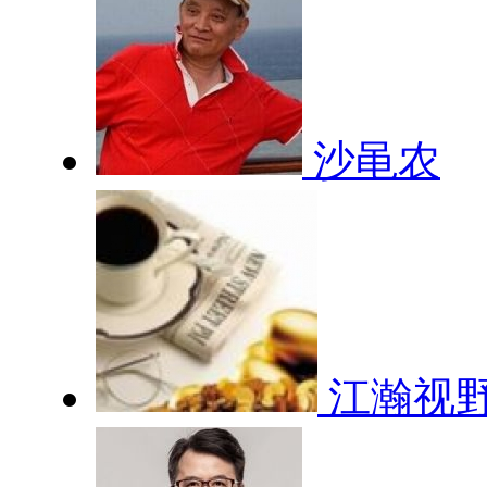
沙黾农
江瀚视