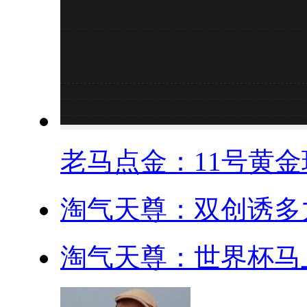
老马点金：11号黄金现
淘气天尊：双创诱多力
淘气天尊：世界杯马上