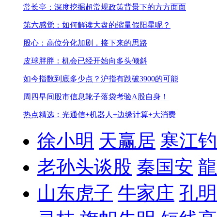
常长亭：深度挖掘超常规政策背景下的方方面面
第六感觉：如何解读大盘的缩量假阳星呢？
股心：高位分化加剧，接下来的思路
皮球胖胖：机会已经开始向多头倾斜
如今指数到底多少点？
沪指有跌破3900的可能
周四早间股市信息
靴子落袋考验A股自身！
热点精选：光通信+机器人+边缘计算+大消费
徐小明
天赢居
寒江钓
老孙头谈股
秦国安
龍
山东虎子
牛家庄
孔明