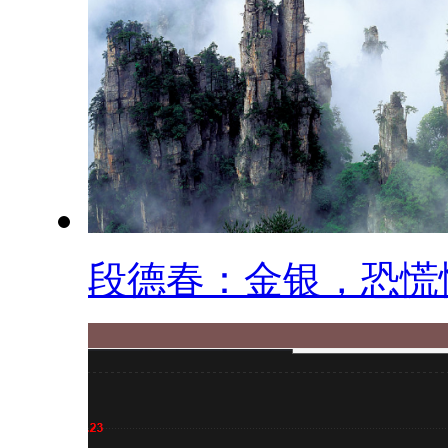
段德春：金银，恐慌性.