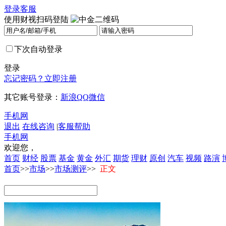
登录
客服
使用财视扫码登陆
下次自动登录
登录
忘记密码？
立即注册
其它账号登录：
新浪
QQ
微信
手机网
退出
在线咨询
|
客服帮助
手机网
欢迎您，
首页
财经
股票
基金
黄金
外汇
期货
理财
原创
汽车
视频
路演
首页
>>
市场
>>
市场测评
>>
正文