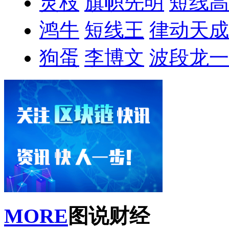
灵枝
旗帜先明
短线高
鸿牛
短线王
律动天成
狗蛋
李博文
波段龙一
MORE
图说财经