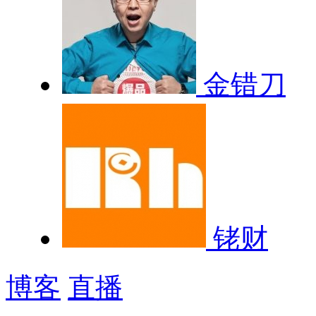
金错刀
铑财
博客
直播