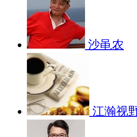
沙黾农
江瀚视