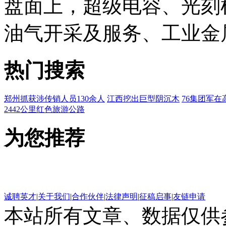
盘面上，超级电容、光刻
油气开采及服务、工业金
热门搜索
郑州抓获涉传销人员130余人
江西挖出巨型阴沉木
76集团军在
2442公里红色旅游公路
为您推荐
诚聘英才
|
关于我们
|
合作伙伴
|
法律声明
|
征稿启事
|
友链申请
本站所有文章、数据仅供