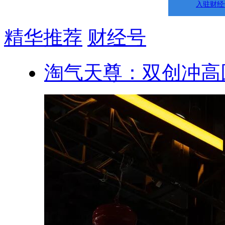
入驻财经
精华推荐
财经号
淘气天尊：双创冲高回