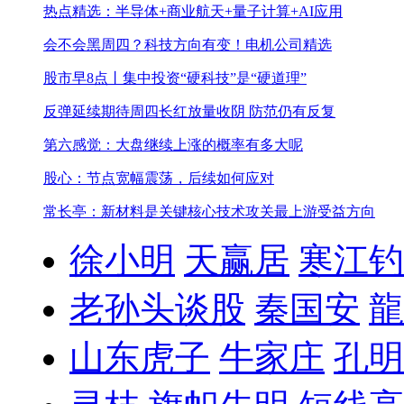
热点精选：半导体+商业航天+量子计算+AI应用
会不会黑周四？科技方向有变！
电机公司精选
股市早8点丨集中投资“硬科技”是“硬道理”
反弹延续期待周四长红
放量收阴 防范仍有反复
第六感觉：大盘继续上涨的概率有多大呢
股心：节点宽幅震荡，后续如何应对
常长亭：新材料是关键核心技术攻关最上游受益方向
徐小明
天赢居
寒江钓
老孙头谈股
秦国安
龍
山东虎子
牛家庄
孔明