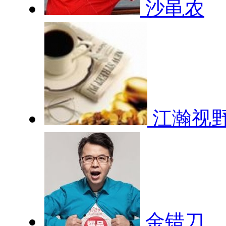
沙黾农
江瀚视
金错刀