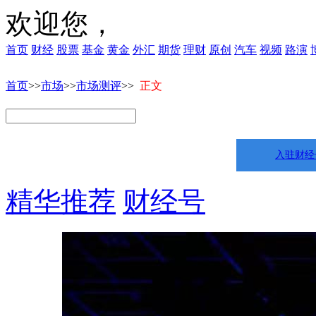
欢迎您，
首页
财经
股票
基金
黄金
外汇
期货
理财
原创
汽车
视频
路演
首页
>>
市场
>>
市场测评
>>
正文
入驻财经
精华推荐
财经号