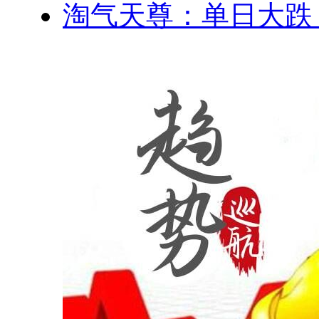
淘气天尊：单日大跌！