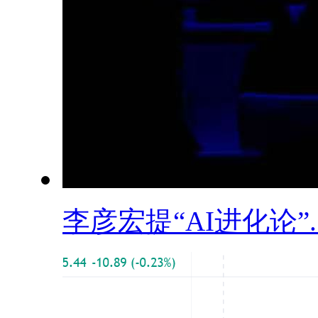
李彦宏提“AI进化论”..