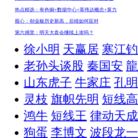
热点精选：有色铜+数据中心+英伟达概念+算力
股心：创业板历史新高，后续如何应对
第六感觉：明天大盘会继续上攻吗？
徐小明
天赢居
寒江钓
老孙头谈股
秦国安
龍
山东虎子
牛家庄
孔明
灵枝
旗帜先明
短线高
鸿牛
短线王
律动天成
狗蛋
李博文
波段龙一