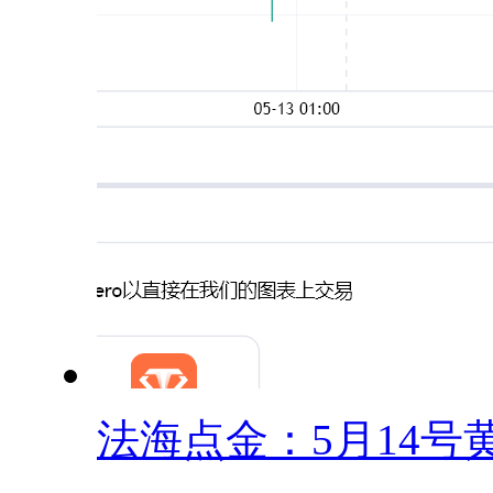
法海点金：5月14号黄.