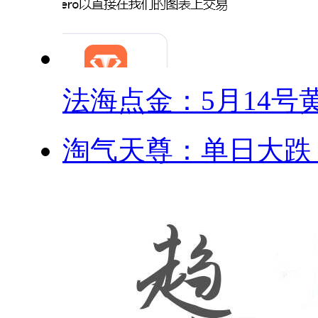
法海点金：5月14号黄.
淘气天尊：单日大跌！