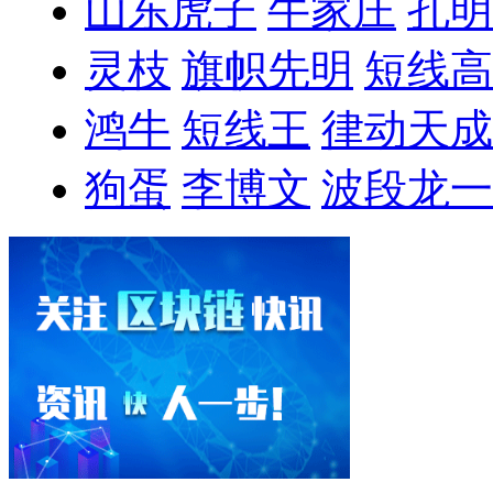
山东虎子
牛家庄
孔明
灵枝
旗帜先明
短线高
鸿牛
短线王
律动天成
狗蛋
李博文
波段龙一