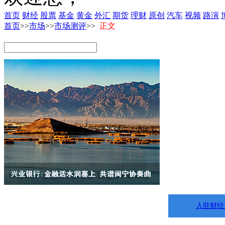
首页
财经
股票
基金
黄金
外汇
期货
理财
原创
汽车
视频
路演
首页
>>
市场
>>
市场测评
>>
正文
入驻财经