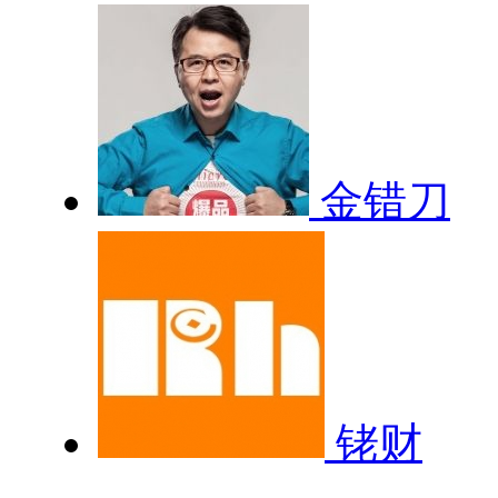
金错刀
铑财