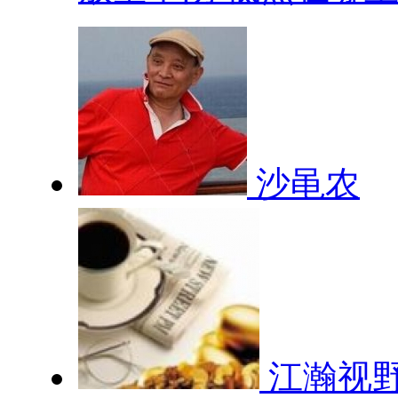
沙黾农
江瀚视