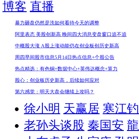
博客
直播
暴力砸盘仍然是洗
如何看待今天的调整
阿里表态 美股创新高 晚间四大消息
变盘窗口追不追
中概股大涨 A股上涨动能仍在
创业板创历史新高
周四早间股市信息
5月14日热点信息+个股公告
热点精选：有色铜+数据中心+英伟达概念+算力
股心：创业板历史新高，后续如何应对
第六感觉：明天大盘会继续上攻吗？
徐小明
天赢居
寒江钓
老孙头谈股
秦国安
龍