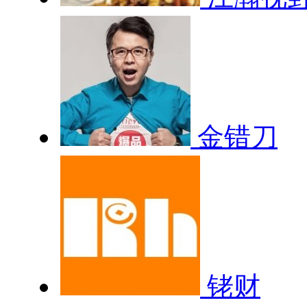
金错刀
铑财