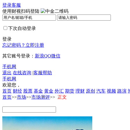
登录
客服
使用财视扫码登陆
下次自动登录
登录
忘记密码？
立即注册
其它账号登录：
新浪
QQ
微信
手机网
退出
在线咨询
|
客服帮助
手机网
欢迎您，
首页
财经
股票
基金
黄金
外汇
期货
理财
原创
汽车
视频
路演
首页
>>
市场
>>
市场测评
>>
正文