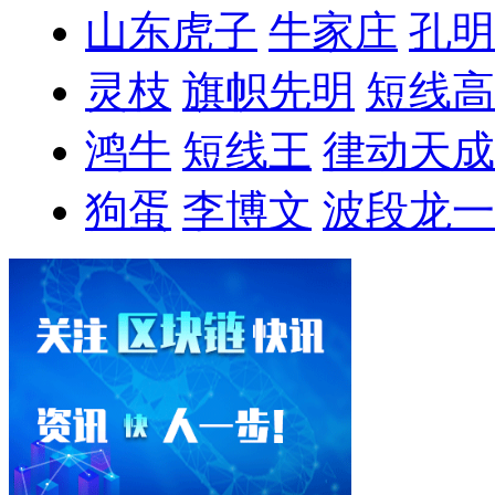
山东虎子
牛家庄
孔明
灵枝
旗帜先明
短线高
鸿牛
短线王
律动天成
狗蛋
李博文
波段龙一