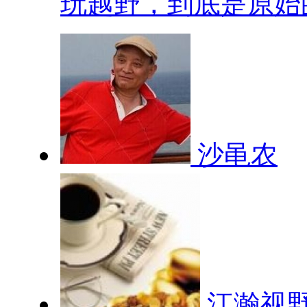
玩越野，到底是原始的.
沙黾农
江瀚视