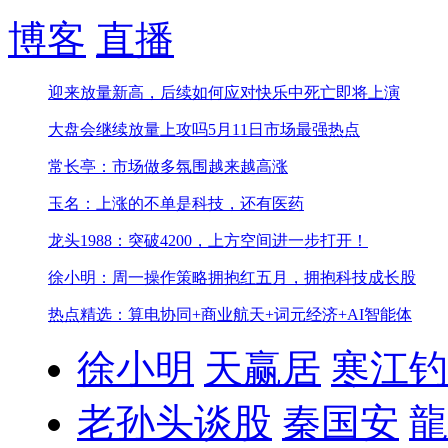
博客
直播
迎来放量新高，后续如何应对
快乐中死亡即将上演
大盘会继续放量上攻吗
5月11日市场最强热点
常长亭：市场做多氛围越来越高涨
玉名：上涨的不单是科技，还有医药
龙头1988：突破4200，上方空间进一步打开！
徐小明：周一操作策略
拥抱红五月，拥抱科技成长股
热点精选：算电协同+商业航天+词元经济+AI智能体
徐小明
天赢居
寒江钓
老孙头谈股
秦国安
龍