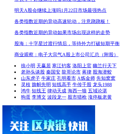
明天A股会继续上涨吗
1月22日市场最强热点
各类指数近期的异动
高速轮动，注意跷跷板！
各类指数近期的异动
如果市场出现这样的走势
股海：十字星过渡行情后，等待外力打破短期平衡
商业观察：电子大宗气A股上市公司汇总（附股）
徐小明
天赢居
寒江钓客
洛阳上官
幽兰行天下
老孙头谈股
秦国安
龍哥论市
蒋律
股海潜蛟
山东虎子
牛家庄
孔明看市
A炼金师
先知窝窝
灵枝
旗帜先明
短线高手
牛传千股
龙头1988
鸿牛
短线王
律动天成
海西一狼
五域论湛
狗蛋
李博文
波段龙一
股市猎枪
涨停板老黄