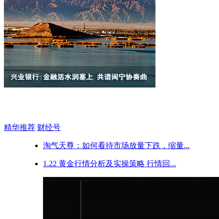
精华推荐
财经号
淘气天尊：如何看待市场放量下跌，缩量...
1.22 黄金行情分析及实操策略 行情回...