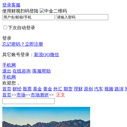
登录
客服
使用财视扫码登陆
下次自动登录
登录
忘记密码？
立即注册
其它账号登录：
新浪
QQ
微信
手机网
退出
在线咨询
|
客服帮助
手机网
欢迎您，
首页
财经
股票
基金
黄金
外汇
期货
理财
原创
汽车
视频
路演
首页
>>
市场
>>
市场测评
>>
正文