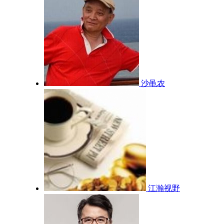
沙黾农
江瀚视野