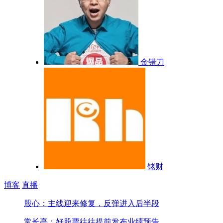
金错刀
铑财
博客
直播
股心：主线迎来修复，反弹进入后半段
常长亭：好股票往往提前发布业绩预告