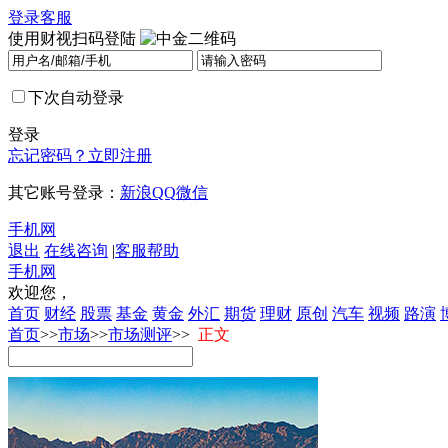
登录
客服
使用财视扫码登陆
下次自动登录
登录
忘记密码？
立即注册
其它账号登录：
新浪
QQ
微信
手机网
退出
在线咨询
|
客服帮助
手机网
欢迎您，
首页
财经
股票
基金
黄金
外汇
期货
理财
原创
汽车
视频
路演
首页
>>
市场
>>
市场测评
>>
正文