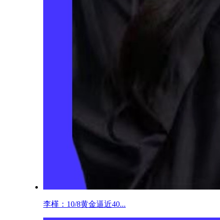
李槿：10/8黄金逼近40...