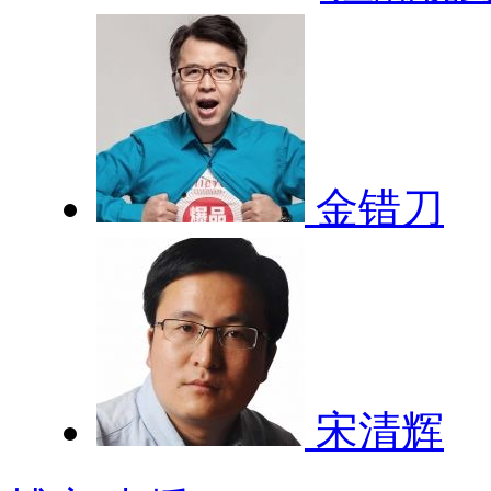
金错刀
宋清辉