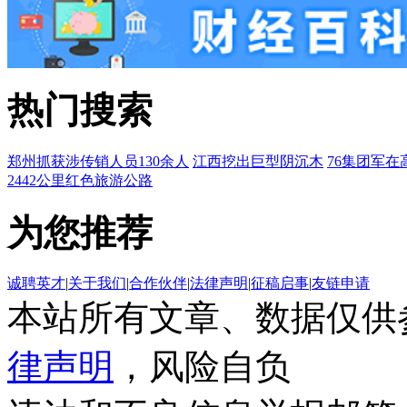
热门搜索
郑州抓获涉传销人员130余人
江西挖出巨型阴沉木
76集团军在
2442公里红色旅游公路
为您推荐
诚聘英才
|
关于我们
|
合作伙伴
|
法律声明
|
征稿启事
|
友链申请
本站所有文章、数据仅供
律声明
，风险自负