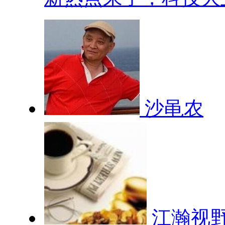
沙黾农
江瀚视