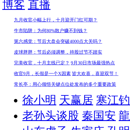
博客
直播
九月收官小幅上行，十月迎开门红可期？
牛市陷阱：为何80%散户赚不到钱？
第六感觉：节后大盘会突破4000点大关吗？
皮球胖胖：节后必须调整，持股过节不踏实
完美收官，十月主线已定？
9月30日市场最强热点
收官9月，长假是一个X因素
皆大欢喜，喜迎双节！
常长亭：用心领悟关键点位处发布的多个重要政策
徐小明
天赢居
寒江钓
老孙头谈股
秦国安
龍