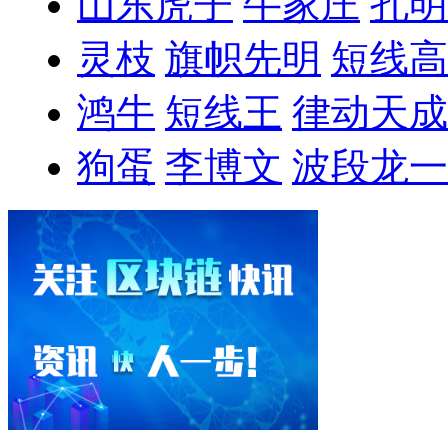
山东虎子
牛家庄
孔明
灵枝
旗帜先明
短线高
鸿牛
短线王
律动天成
狗蛋
李博文
波段龙一