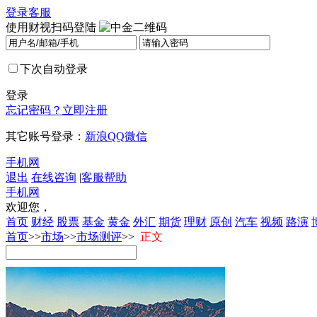
登录
客服
使用财视扫码登陆
下次自动登录
登录
忘记密码？
立即注册
其它账号登录：
新浪
QQ
微信
手机网
退出
在线咨询
|
客服帮助
手机网
欢迎您，
首页
财经
股票
基金
黄金
外汇
期货
理财
原创
汽车
视频
路演
首页
>>
市场
>>
市场测评
>>
正文