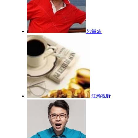
沙黾农
江瀚视野