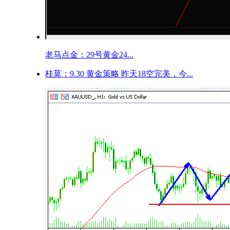
老马点金：29号黄金24...
桂莫：9.30 黄金策略 昨天18空完美，今...