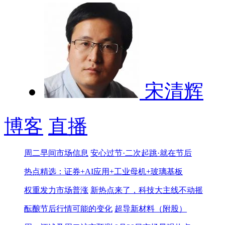
宋清辉
博客
直播
周二早间市场信息
安心过节·二次起跳·就在节后
热点精选：证券+AI应用+工业母机+玻璃基板
权重发力市场普涨
新热点来了，科技大主线不动摇
酝酿节后行情可能的变化
超导新材料（附股）