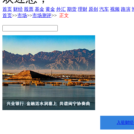
首页
财经
股票
基金
黄金
外汇
期货
理财
原创
汽车
视频
路演
首页
>>
市场
>>
市场测评
>>
正文
入驻财经