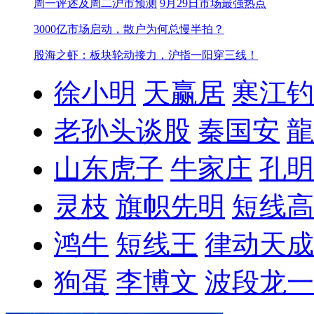
周一评述及周二沪市预测
9月29日市场最强热点
3000亿市场启动，散户为何总慢半拍？
股海之虾：板块轮动接力，沪指一阳穿三线！
徐小明
天赢居
寒江钓
老孙头谈股
秦国安
龍
山东虎子
牛家庄
孔明
灵枝
旗帜先明
短线高
鸿牛
短线王
律动天成
狗蛋
李博文
波段龙一