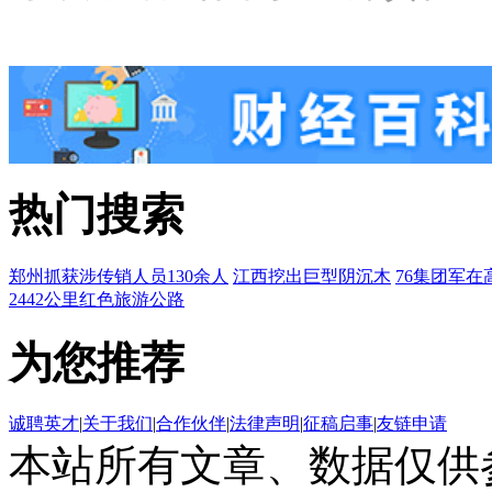
热门搜索
郑州抓获涉传销人员130余人
江西挖出巨型阴沉木
76集团军在
2442公里红色旅游公路
为您推荐
诚聘英才
|
关于我们
|
合作伙伴
|
法律声明
|
征稿启事
|
友链申请
本站所有文章、数据仅供