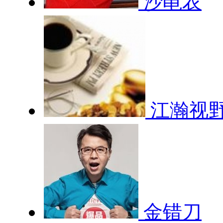
沙黾农
江瀚视
金错刀