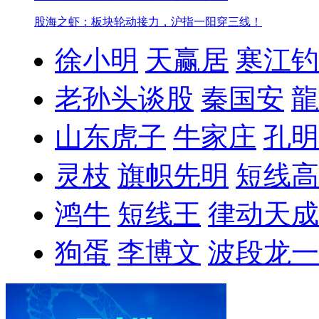
股海之虾：板块轮动接力，沪指一阳穿三线！
徐小明
天赢居
寒江钓
老孙头谈股
秦国安
龍
山东虎子
牛家庄
孔明
灵枝
旗帜先明
短线高
鸿牛
短线王
律动天成
狗蛋
李博文
波段龙一