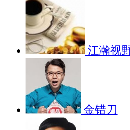
江瀚视
金错刀