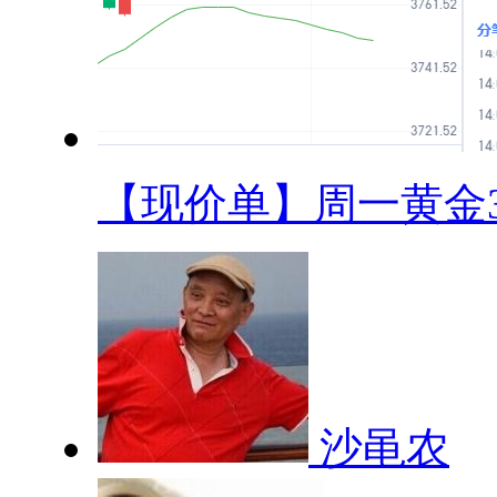
【现价单】周一黄金38
沙黾农