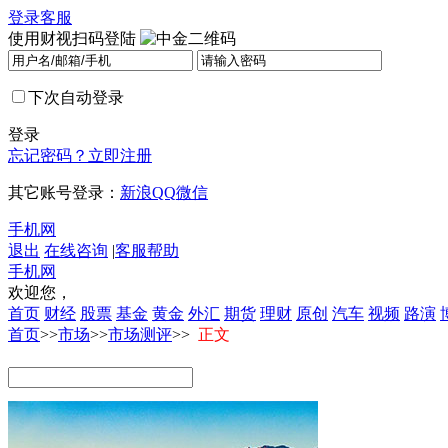
登录
客服
使用财视扫码登陆
下次自动登录
登录
忘记密码？
立即注册
其它账号登录：
新浪
QQ
微信
手机网
退出
在线咨询
|
客服帮助
手机网
欢迎您，
首页
财经
股票
基金
黄金
外汇
期货
理财
原创
汽车
视频
路演
首页
>>
市场
>>
市场测评
>>
正文