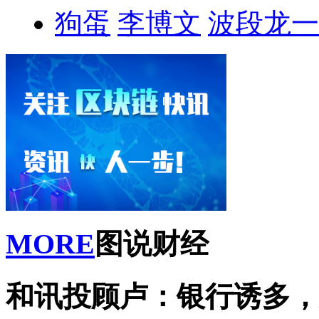
狗蛋
李博文
波段龙一
MORE
图说财经
和讯投顾卢：银行诱多，