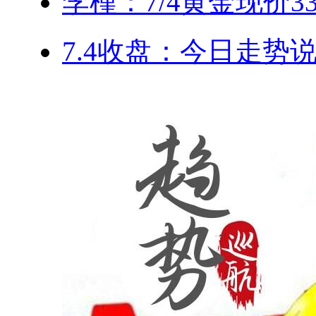
李槿：7/4黄金现价3
7.4收盘：今日走势