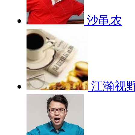
沙黾农
江瀚视