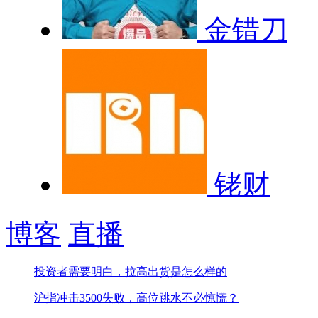
金错刀
铑财
博客
直播
投资者需要明白，拉高出货是怎么样的
沪指冲击3500失败，高位跳水不必惊慌？