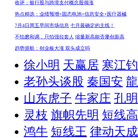
收评：银行股与跨境支付概念股领涨
热点精选：业绩预增+固态电池+信息安全+医疗器械
7月4日周五早间市场信息
七月最确定的主线！
不怕磨和调，只怕强拉套人
缩量新高能否屡创新高
趋势巡航：创业板大涨 双头成立吗
徐小明
天赢居
寒江钓
老孙头谈股
秦国安
龍
山东虎子
牛家庄
孔明
灵枝
旗帜先明
短线高
鸿牛
短线王
律动天成