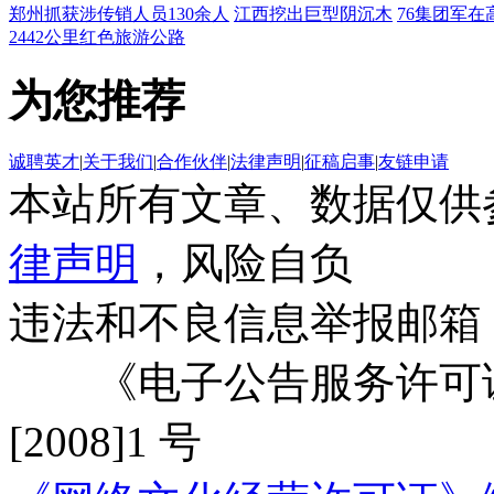
郑州抓获涉传销人员130余人
江西挖出巨型阴沉木
76集团军在
2442公里红色旅游公路
为您推荐
诚聘英才
|
关于我们
|
合作伙伴
|
法律声明
|
征稿启事
|
友链申请
本站所有文章、数据仅供
律声明
，风险自负
违法和不良信息举报邮箱
《电子公告服务许可证
[2008]1 号