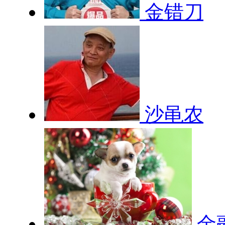
金错刀
沙黾农
金