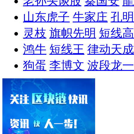
老孙头谈股
秦国安
龍
山东虎子
牛家庄
孔明
灵枝
旗帜先明
短线高
鸿牛
短线王
律动天成
狗蛋
李博文
波段龙一