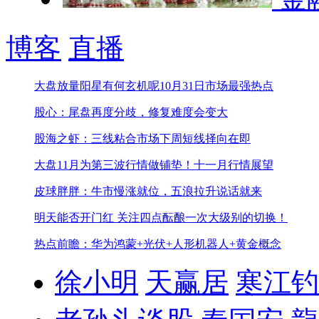
博客
直播
大盘放量阳星有何玄机呢
10月31日市场最强热点
股心：尾盘再度分歧，修复难度会变大
股海之虾：三线粘合市场下周短线择向在即
大盘11月为第三波行情做铺垫！
十一月行情展望
皮球胖胖：牛市慢涨就位，五浪拉升说话就来
明天能否开门红 关注四点
酝酿一次大级别的切换！
热点前瞻：华为鸿蒙+光伏+人形机器人+黄金概念
徐小明
天赢居
寒江钓