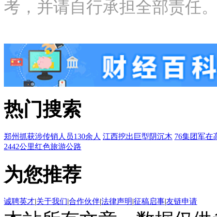
考，并请自行承担全部责任。邮箱：new
热门搜索
郑州抓获涉传销人员130余人
江西挖出巨型阴沉木
76集团军在
2442公里红色旅游公路
为您推荐
诚聘英才
|
关于我们
|
合作伙伴
|
法律声明
|
征稿启事
|
友链申请