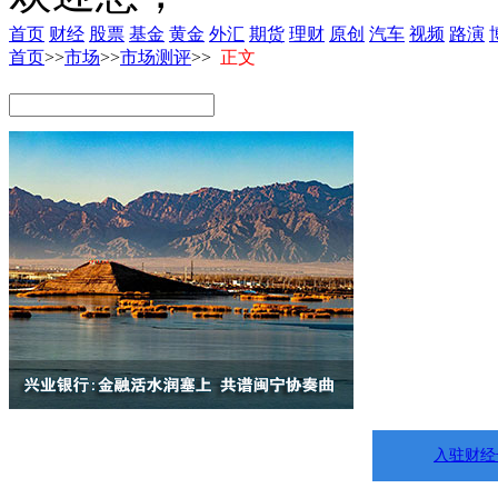
首页
财经
股票
基金
黄金
外汇
期货
理财
原创
汽车
视频
路演
首页
>>
市场
>>
市场测评
>>
正文
入驻财经