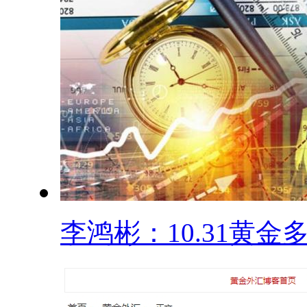
李鸿彬：10.31黄金多.