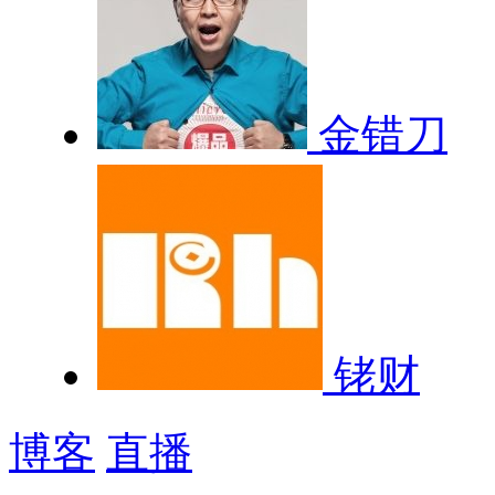
金错刀
铑财
博客
直播