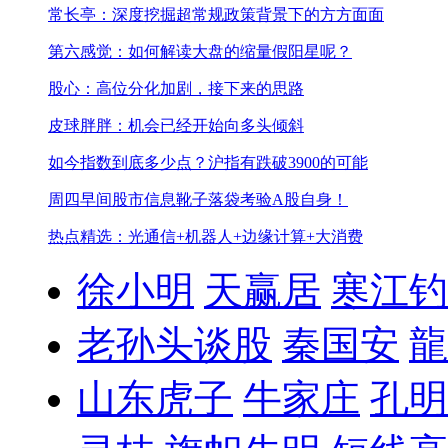
常长亭：深度挖掘超常规政策背景下的方方面面
第六感觉：如何解读大盘的缩量假阳星呢？
股心：高位分化加剧，接下来的思路
皮球胖胖：机会已经开始向多头倾斜
如今指数到底多少点？
沪指有跌破3900的可能
周四早间股市信息
靴子落袋考验A股自身！
热点精选：光通信+机器人+边缘计算+大消费
徐小明
天赢居
寒江钓
老孙头谈股
秦国安
龍
山东虎子
牛家庄
孔明