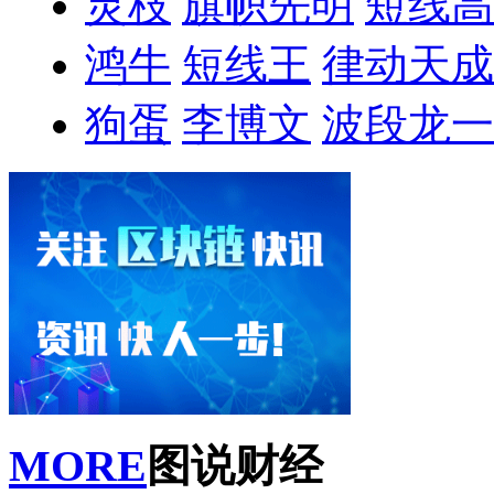
灵枝
旗帜先明
短线高
鸿牛
短线王
律动天成
狗蛋
李博文
波段龙一
MORE
图说财经