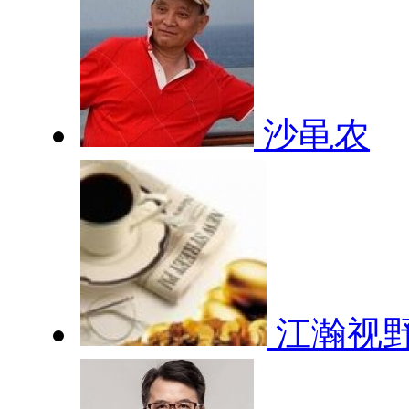
沙黾农
江瀚视