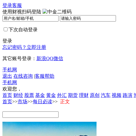
登录
客服
使用财视扫码登陆
下次自动登录
登录
忘记密码？
立即注册
其它账号登录：
新浪
QQ
微信
手机网
退出
在线咨询
|
客服帮助
手机网
欢迎您，
首页
财经
股票
基金
黄金
外汇
期货
理财
原创
汽车
视频
路演
首页
>>
市场
>>
每日必读
>>
正文