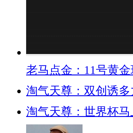
老马点金：11号黄金现
淘气天尊：双创诱多力
淘气天尊：世界杯马上