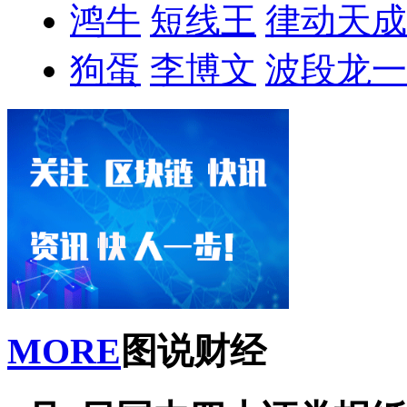
鸿牛
短线王
律动天成
狗蛋
李博文
波段龙一
MORE
图说财经