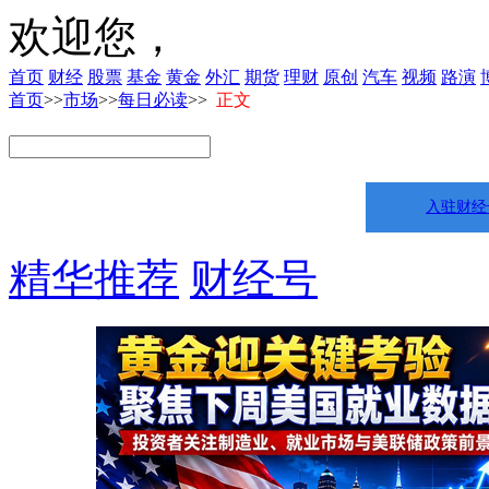
欢迎您，
首页
财经
股票
基金
黄金
外汇
期货
理财
原创
汽车
视频
路演
首页
>>
市场
>>
每日必读
>>
正文
入驻财经
精华推荐
财经号