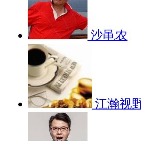
沙黾农
江瀚视