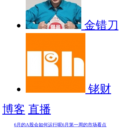
金错刀
铑财
博客
直播
6月的A股会如何运行呢
6月第一周的市场看点