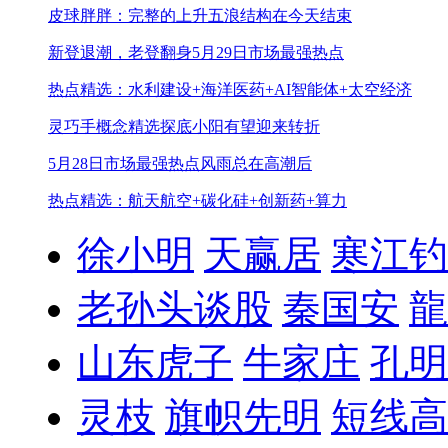
皮球胖胖：完整的上升五浪结构在今天结束
新登退潮，老登翻身
5月29日市场最强热点
热点精选：水利建设+海洋医药+AI智能体+太空经济
灵巧手概念精选
探底小阳有望迎来转折
5月28日市场最强热点
风雨总在高潮后
热点精选：航天航空+碳化硅+创新药+算力
徐小明
天赢居
寒江钓
老孙头谈股
秦国安
龍
山东虎子
牛家庄
孔明
灵枝
旗帜先明
短线高