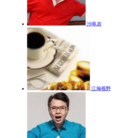
沙黾农
江瀚视野