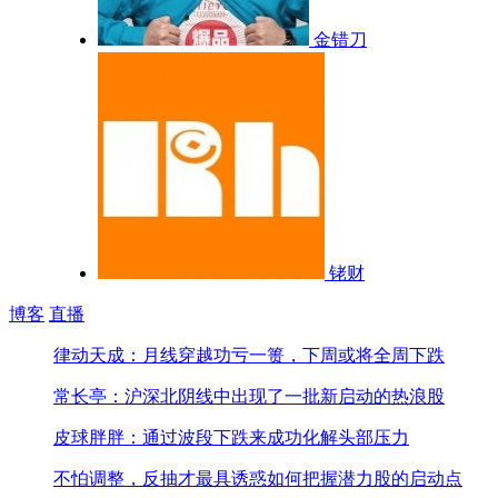
金错刀
铑财
博客
直播
律动天成：月线穿越功亏一篑，下周或将全周下跌
常长亭：沪深北阴线中出现了一批新启动的热浪股
皮球胖胖：通过波段下跌来成功化解头部压力
不怕调整，反抽才最具诱惑
如何把握潜力股的启动点