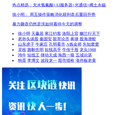
热点精选：无水氢氟酸+AI服务器+光通信+稀土永磁
徐小明： 周五操作策略
消化获利盘后重回升势
暴力砸盘仍然是洗
如何看待今天的调整
徐小明
天赢居
寒江钓客
洛阳上官
幽兰行天下
老孙头谈股
秦国安
龍哥论市
蒋律
股海潜蛟
山东虎子
牛家庄
孔明看市
A炼金师
先知窝窝
灵枝
旗帜先明
短线高手
牛传千股
龙头1988
鸿牛
短线王
律动天成
海西一狼
五域论湛
狗蛋
李博文
波段龙一
股市猎枪
涨停板老黄