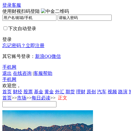
登录
客服
使用财视扫码登陆
下次自动登录
登录
忘记密码？
立即注册
其它账号登录：
新浪
QQ
微信
手机网
退出
在线咨询
|
客服帮助
手机网
欢迎您，
首页
财经
股票
基金
黄金
外汇
期货
理财
原创
汽车
视频
路演
首页
>>
市场
>>
每日必读
>>
正文