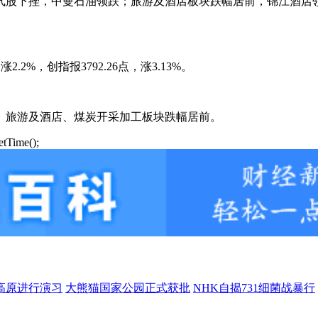
气股下挫，中曼石油领跌；旅游及酒店板块跌幅居前，锦江酒店
涨2.2%，创指报3792.26点，涨3.13%。
、旅游及酒店、煤炭开采加工板块跌幅居前。
Time();
高原进行演习
大熊猫国家公园正式获批
NHK自揭731细菌战暴行