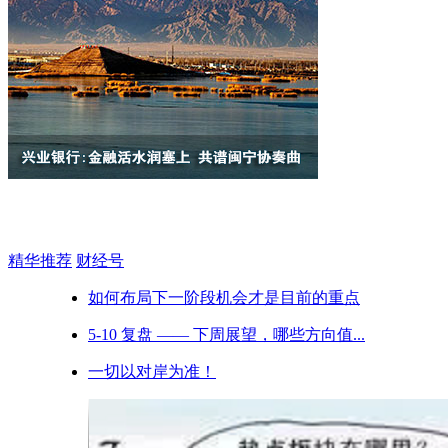
精华推荐
财经号
如何布局下一阶段机会才是目前的重点
5-10 复盘 —— 下周展望，哪些方向值...
一切以对岸为准！