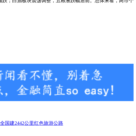
领跌；白酒板块震荡调整，五粮液跌幅居前。总体来看，两市个
全国建2442公里红色旅游公路