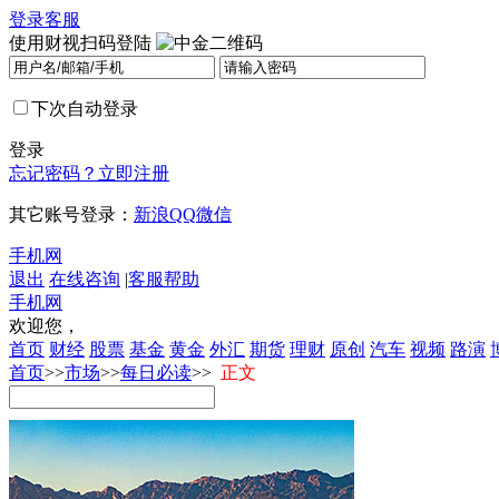
登录
客服
使用财视扫码登陆
下次自动登录
登录
忘记密码？
立即注册
其它账号登录：
新浪
QQ
微信
手机网
退出
在线咨询
|
客服帮助
手机网
欢迎您，
首页
财经
股票
基金
黄金
外汇
期货
理财
原创
汽车
视频
路演
首页
>>
市场
>>
每日必读
>>
正文