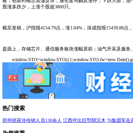
板；创新药概念震荡反弹，通化金马触及涨停；下跌方面，油
股涨多跌少，上涨个股超3800只。
截至发稿，沪指报4154.79点，涨1.04%，深成指报15439.88点，
盘面上，存储芯片、通信服务板块涨幅居前；油气开采及服务
window.STO=window.STO||{};window.STO.fw=new Date().get
热门搜索
郑州抓获涉传销人员130余人
江西挖出巨型阴沉木
76集团军在