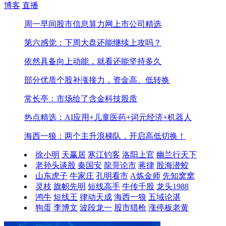
博客
直播
周一早间股市信息
算力网上市公司精选
第六感觉：下周大盘还能继续上攻吗？
依然具备向上动能，就看还能坚持多久
部分优质个股补涨接力，资金高、低转换
常长亭：市场给了含金科技股质
热点精选：AI应用+儿童医药+词元经济+机器人
海西一狼：两个主升浪梯队，开启高低切换！
徐小明
天赢居
寒江钓客
洛阳上官
幽兰行天下
老孙头谈股
秦国安
龍哥论市
蒋律
股海潜蛟
山东虎子
牛家庄
孔明看市
A炼金师
先知窝窝
灵枝
旗帜先明
短线高手
牛传千股
龙头1988
鸿牛
短线王
律动天成
海西一狼
五域论湛
狗蛋
李博文
波段龙一
股市猎枪
涨停板老黄