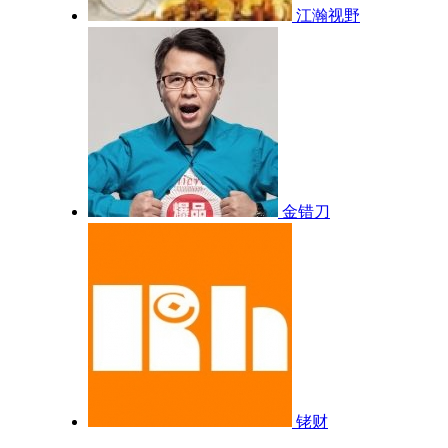
江瀚视野
金错刀
铑财