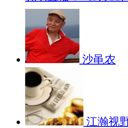
沙黾农
江瀚视