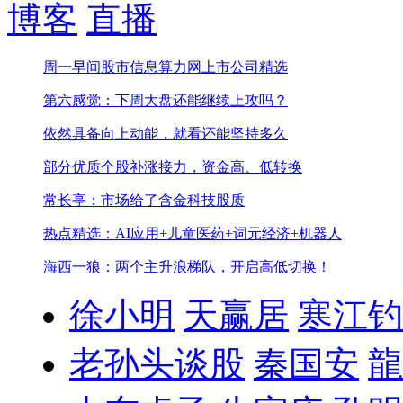
博客
直播
周一早间股市信息
算力网上市公司精选
第六感觉：下周大盘还能继续上攻吗？
依然具备向上动能，就看还能坚持多久
部分优质个股补涨接力，资金高、低转换
常长亭：市场给了含金科技股质
热点精选：AI应用+儿童医药+词元经济+机器人
海西一狼：两个主升浪梯队，开启高低切换！
徐小明
天赢居
寒江钓
老孙头谈股
秦国安
龍