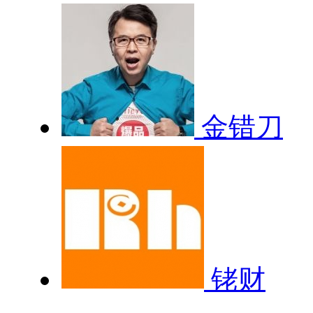
金错刀
铑财