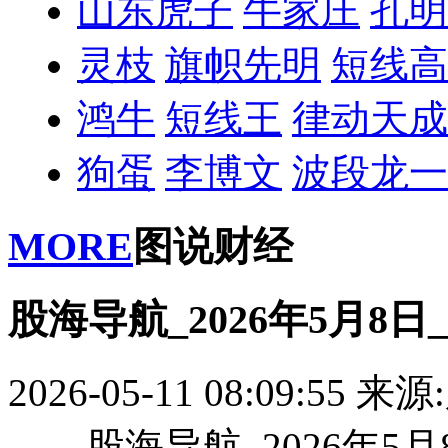
山东虎子
牛家庄
孔明
灵枝
旗帜先明
短线高
鸿牛
短线王
律动天成
狗蛋
李博文
波段龙一
MORE
图说财经
股海导航_2026年5月8
2026-05-11 08:09:55
来源
股海导航_2026年5月