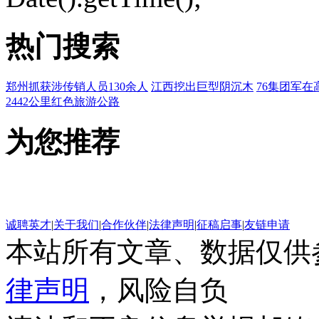
热门搜索
郑州抓获涉传销人员130余人
江西挖出巨型阴沉木
76集团军在
2442公里红色旅游公路
为您推荐
诚聘英才
|
关于我们
|
合作伙伴
|
法律声明
|
征稿启事
|
友链申请
本站所有文章、数据仅供
律声明
，风险自负