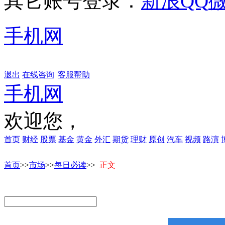
其它账号登录：
新浪
QQ
手机网
退出
在线咨询
|
客服帮助
手机网
欢迎您，
首页
财经
股票
基金
黄金
外汇
期货
理财
原创
汽车
视频
路演
首页
>>
市场
>>
每日必读
>>
正文